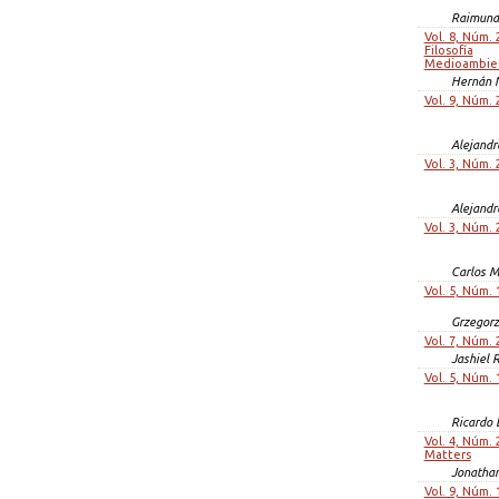
Raimund
Vol. 8, Núm. 
Filosofía
Medioambie
Hernán 
Vol. 9, Núm. 
Alejandr
Vol. 3, Núm. 
Alejandr
Vol. 3, Núm. 
Carlos M
Vol. 5, Núm. 
Grzegorz
Vol. 7, Núm. 
Jashiel 
Vol. 5, Núm. 
Ricardo 
Vol. 4, Núm. 
Matters
Jonathan
Vol. 9, Núm. 