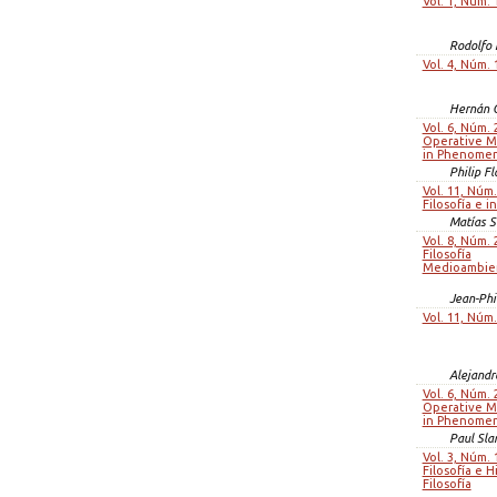
Vol. 1, Núm. 
Rodolfo 
Vol. 4, Núm. 
Hernán 
Vol. 6, Núm. 
Operative Ma
in Phenome
Philip Fl
Vol. 11, Núm.
Filosofía e i
Matías 
Vol. 8, Núm. 
Filosofía
Medioambie
Jean-Phi
Vol. 11, Núm.
Alejandr
Vol. 6, Núm. 
Operative Ma
in Phenome
Paul Sl
Vol. 3, Núm. 
Filosofía e H
Filosofía