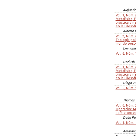
Alejandr
Vol. 1, Núm. 
Metafísica, f
práctica y n
en la Filosof
Alberto 
Vol. 2, Núm. 
Teología pol
mundo post-
Emmanue
Vol. 6, Núm. 
Dariush
Vol. 1, Núm. 
Metafísica, f
práctica y n
en la Filosof
Diego Z
Vol. 5, Núm. 
Thomas 
Vol. 6, Núm. 
Operative Ma
in Phenome
Delia P
Vol. 1, Núm. 
Amarand