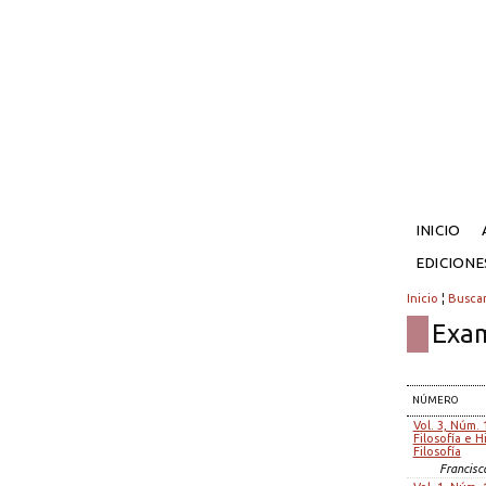
INICIO
EDICION
Inicio
¦
Busca
Exam
NÚMERO
Vol. 3, Núm. 
Filosofía e H
Filosofía
Francisc