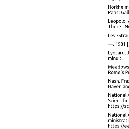
Horkheime
París: Gal
Leopold, 
There . N
Lévi-Stra
—. 1981 [
Lyotard, 
minuit.
Meadows e
Rome’s Pr
Nash, Fra
Haven an
National 
Scientifi
https://s
National 
ministrat
https://e