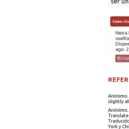
ser un
Cómo cita
Neira
H. Si el Contrato
vuelto
Dispon
ago. 2
Copi
REFER
Anónimo. 
slightly 
Anónimo. 
Translate
Traducido
York y Ch