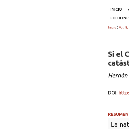
INICIO
EDICION
Inicio
¦
Vol. 8,
Si el 
catás
Hernán 
DOI:
http
RESUMEN
La na