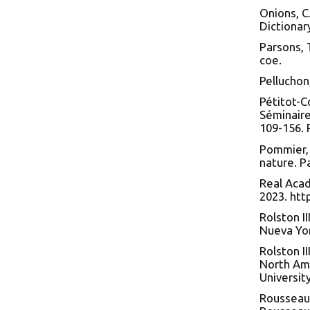
Onions, C.
Dictionar
Parsons, 
coe.
Pelluchon,
Pétitot-C
Séminaire
109-156. 
Pommier, 
nature. P
Real Acad
2023. http
Rolston II
Nueva Yor
Rolston I
North Ame
University
Rousseau, 