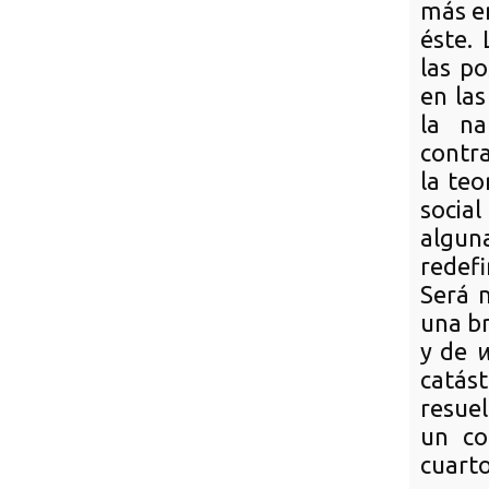
más en
éste.
las p
en las
la na
contra
la teo
socia
algun
redefi
Será 
una br
y de
w
catás
resuel
un co
cuart