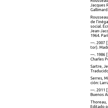
Rousseau.
Jacques R
Gallimard
Rousseau,
de l’inég
social. Éc
Jean-Jac
1964. Parí
—. 2007 [
tor). Mad
—. 1986 [1
Charles Po
Sartre, J
Traducido
Serres, M
ción: Lar
—. 2011 [
Buenos Ai
Thoreau, 
Editado p