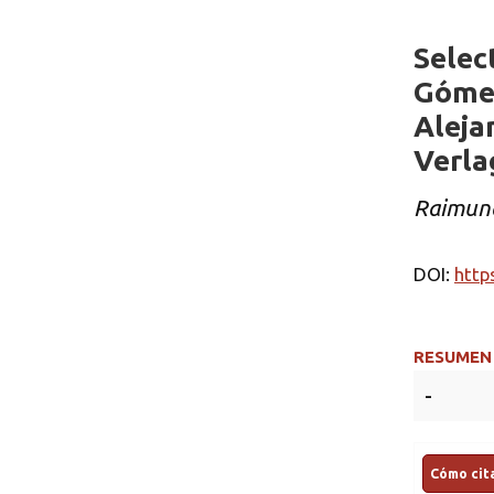
Selec
Gómez
Aleja
Verla
Raimun
DOI:
http
RESUMEN
-
Cómo cita