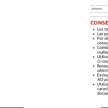
NÚMERO
CONSE
Los t
Las p
Por d
consul
Combi
cualqu
Utilic
O conf
Busqu
abiert
Exclu
NO pol
Utilic
caract
docum