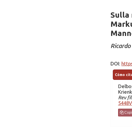
Sulla 
Marku
Manne
Ricardo
DOI:
http
Cómo cita
Delbo
Krienk
Rev fil
5448V
Copi