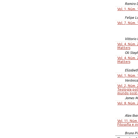
Ramiro 
Vol. 1, Núm. 
Felipe L
Vol. 7, Núm. 
Vittorio 
Vol. 4, Núm. 
Matters
Oli Step
Vol. 4, Núm. 
Matters
Elizabet
Vol. 1, Núm. 
Verónica
Vol. 2, Núm. 
Teología pol
mundo post-
James M
Vol. 8, Núm. 
Alex Iba
Vol. 11, Núm.
Filosofía e i
Bruno P