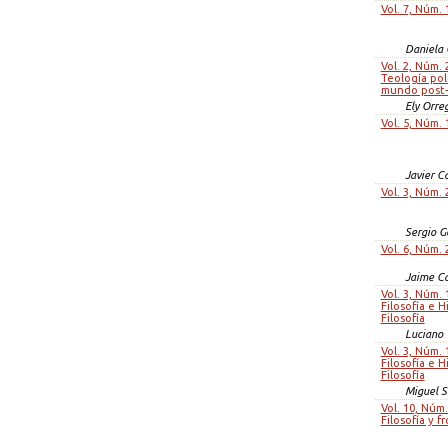
Vol. 7, Núm. 
Daniela
Vol. 2, Núm. 
Teología pol
mundo post-
Ely Orre
Vol. 5, Núm. 
Javier Ca
Vol. 3, Núm. 
Sergio G
Vol. 6, Núm. 
Jaime Ca
Vol. 3, Núm. 
Filosofía e H
Filosofía
Luciano 
Vol. 3, Núm. 
Filosofía e H
Filosofía
Miguel S
Vol. 10, Núm.
Filosofía y f