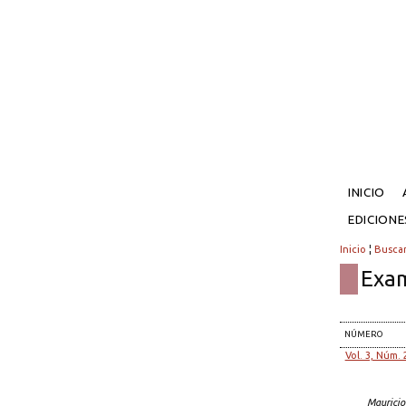
INICIO
EDICION
Inicio
¦
Busca
Exam
NÚMERO
Vol. 3, Núm. 
Mauricio