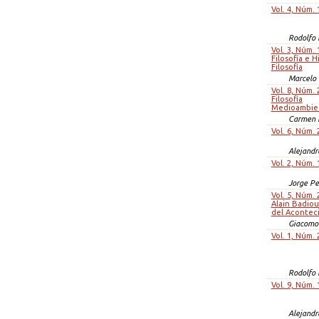
Vol. 4, Núm. 
Rodolfo 
Vol. 3, Núm. 
Filosofía e H
Filosofía
Marcelo 
Vol. 8, Núm. 
Filosofía
Medioambie
Carmen L
Vol. 6, Núm. 
Alejandr
Vol. 2, Núm. 
Jorge Pe
Vol. 5, Núm. 
Alain Badiou.
del Acontec
Giacomo
Vol. 1, Núm. 
Rodolfo 
Vol. 9, Núm. 
Alejandr