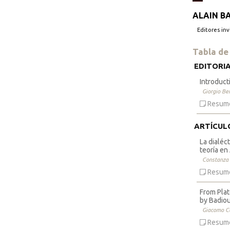
ALAIN B
Editores inv
Tabla de
EDITORI
Introduct
Giorgio Ber
Resum
ARTÍCUL
La dialéct
teoría en
Constanza 
Resum
From Pla
by Badiou
Giacomo C
Resum