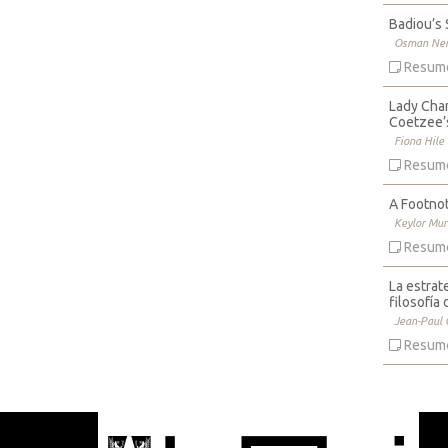
Badiou’s 
Osman Nem
Resum
Lady Chan
Coetzee’s
Fiona Hile
Resum
A Footnot
Keylor Muri
Resum
La estrat
filosofía
Jean-Paul 
Resum