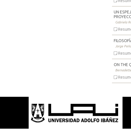
Resum
UN ESPE
PROYECCI
Gabriela Ro
Resum
FILOSOFÍ
Jorge Peña
Resum
ON THE 
Bernadett
Resum