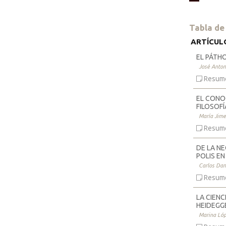
Tabla de
ARTÍCUL
EL PÁTH
José Anton
Resum
EL CONO
FILOSOFÍ
María Jime
Resum
DE LA N
POLIS E
Carlos Dan
Resum
LA CIENC
HEIDEGG
Marina Ló