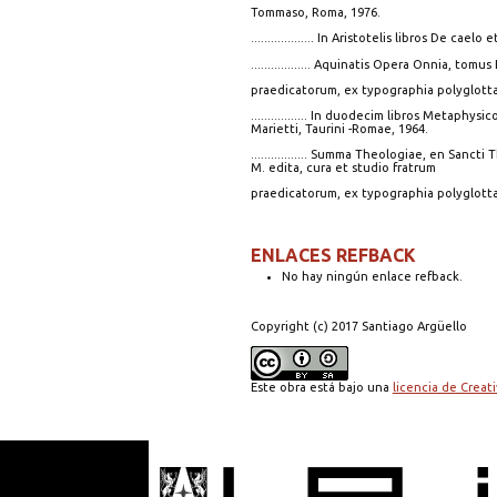
Tommaso, Roma, 1976.
................... In Aristotelis libros De c
.................. Aquinatis Opera Onnia, tomus
praedicatorum, ex typographia polyglotta
................. In duodecim libros Metaphy
Marietti, Taurini -Romae, 1964.
................. Summa Theologiae, en Sanct
M. edita, cura et studio fratrum
praedicatorum, ex typographia polyglotta
ENLACES REFBACK
No hay ningún enlace refback.
Copyright (c) 2017 Santiago Argüello
Este obra está bajo una
licencia de Crea