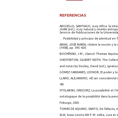
REFERENCIAS
ARGÜELLO, SANTIAGO, «Ley élfica: la inte
JUAN (ed.), «Ley natural y niveles antro
Servicio de Publicaciones de la Universid
… Posibilidad y principio de plenitud en 
ARIAS, JOSÉ MARÍA, «Sobre la noción y la r
(1958), pp. 395 -420.
BOCHÉNSKI, J.M., «Sancti Thomae Aquinati
CHESTERTON, GILBERT KEITH, The Collected
and notes by Dooley, David (ed.), Ignatius
GÓMEZ CABRANES, LEONOR, El poder y lo p
LLANO, ALEJANDRO, «El ser coincidental en
-80.
STOLARSKI, GREGORZ, La possibilité et l'ê
ontologique de la possibilité dans la pen
Friburgo, 2001.
TOMÁS DE AQUINO, SANTO, De fallaciis, 
XLIII, lussu Leonis XIII P. M. edita, cura e