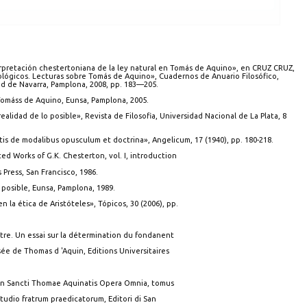
rpretación chestertoniana de la ley natural en Tomás de Aquino», en CRUZ CRUZ,
pológicos. Lecturas sobre Tomás de Aquino», Cuadernos de Anuario Filosófico,
ad de Navarra, Pamplona, 2008, pp. 183—205.
Tomáss de Aquino, Eunsa, Pamplona, 2005.
ealidad de lo posible», Revista de Filosofia, Universidad Nacional de La Plata, 8
s de modalibus opusculum et doctrina», Angelicum, 17 (1940), pp. 180-218.
 Works of G.K. Chesterton, vol. I, introduction
 Press, San Francisco, 1986.
osible, Eunsa, Pamplona, 1989.
 la ética de Aristóteles», Tópicos, 30 (2006), pp.
tre. Un essai sur la détermination du fondanent
sée de Thomas d 'Aquin, Editions Universitaires
en Sancti Thomae Aquinatis Opera Omnia, tomus
t studio fratrum praedicatorum, Editori di San