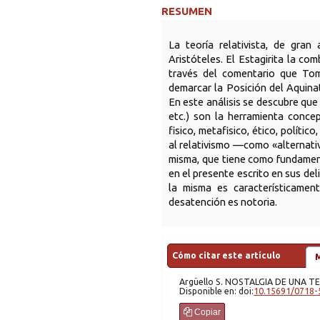
RESUMEN
La teoría relativista, de gra
Aristóteles. El Estagirita la co
través del comentario que Tom
demarcar la Posición del Aquinate
En este análisis se descubre que
etc.) son la herramienta concep
fisico, metafisico, ético, polític
al relativismo —como «alternativ
misma, que tiene como fundament
en el presente escrito en sus de
la misma es característicamen
desatención es notoria.
Cómo citar este artículo
Argüello
S. NOSTALGIA DE UNA 
Disponible en: doi:
10.15691/0718-
Copiar