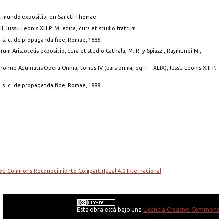
aelo et mundo expositio, en Sancti Thomae
 III, lussu Leonis XIII P. M. edita, cura et studio fratrum
 s. c. de propaganda fide, Romae, 1886.
sicorum Aristotelis expositio, cura et studio Cathala, M.-R. y Spiazzi, Raymundi M.,
i Thonne Aquinatis Opera Onnia, tomus IV (pars prima, qq. I —XLIX), lussu Leonis XIII P.
 s. c. de propaganda fide, Romae, 1888.
tive Commons Reconocimiento-CompartirIgual 4.0 Internacional
.
Esta obra está bajo una
Licencia Creative Commons 