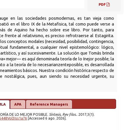
PDF
n auge en las sociedades posmodernas, es tan vieja como
mbatió en el libro IX de la Metafisica, tal como puede verse a
ás de Aquino ha hecho sobre ese libro. Por tanto, para
 frente al relativismo, es preciso refrotraerse al Estagirita.
 los conceptos modales (necesidad, posibilidad, contingencia,
tual fundamental, a cualquier nivel epistemológico: lógico,
o, artístico, y así sucesivamente. La solución que Tomás brinda
a» mejor— es aquí denominada teoría de lo Inejor posible; la
o a la teoría de lo necesarianzenteposible, es desarrollada
lineamientos básicos. Nuestra condición histórica respecto de
te nostálgica, pues, aun siendo su necesidad urgente, su
MLA
APA
Reference Managers
TEORÍA DE LO MEJOR POSIBLE.
Síntesis, Rev filos.
. 2017;3(1).
5448Vol3Iss1a76
[Accessed 6 ago. 2026].