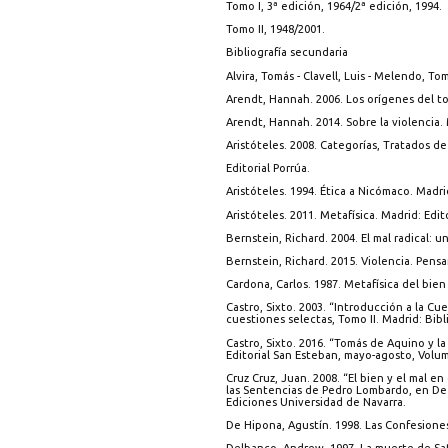
Tomo I, 3ª edición, 1964/2ª edición, 1994.
Tomo II, 1948/2001.
Bibliografía secundaria
Alvira, Tomás - Clavell, Luis - Melendo, T
Arendt, Hannah. 2006. Los orígenes del tot
Arendt, Hannah. 2014. Sobre la violencia. M
Aristóteles. 2008. Categorías, Tratados de
Editorial Porrúa.
Aristóteles. 1994. Ética a Nicómaco. Madr
Aristóteles. 2011. Metafísica. Madrid: Edit
Bernstein, Richard. 2004. El mal radical: u
Bernstein, Richard. 2015. Violencia. Pensar
Cardona, Carlos. 1987. Metafísica del bien
Castro, Sixto. 2003. “Introducción a la C
cuestiones selectas, Tomo II. Madrid: Bibl
Castro, Sixto. 2016. “Tomás de Aquino y l
Editorial San Esteban, mayo-agosto, Volum
Cruz Cruz, Juan. 2008. “El bien y el mal e
las Sentencias de Pedro Lombardo, en De
Ediciones Universidad de Navarra.
De Hipona, Agustín. 1998. Las Confesiones