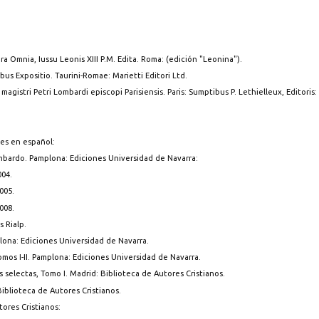
 Omnia, Iussu Leonis XIII P.M. Edita. Roma: (edición "Leonina").
bus Expositio. Taurini-Romae: Marietti Editori Ltd.
agistri Petri Lombardi episcopi Parisiensis. Paris: Sumptibus P. Lethielleux, Editoris:
es en español:
bardo. Pamplona: Ediciones Universidad de Navarra:
004.
005.
008.
 Rialp.
lona: Ediciones Universidad de Navarra.
mos I-II. Pamplona: Ediciones Universidad de Navarra.
s selectas, Tomo I. Madrid: Biblioteca de Autores Cristianos.
Biblioteca de Autores Cristianos.
ores Cristianos: