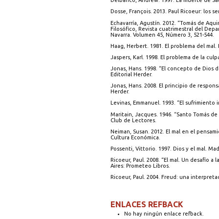
Delbanco, Andrew. 1997. La muerte de Satá
Dosse, François. 2013. Paul Ricoeur: los 
Echavarría, Agustín. 2012. “Tomás de Aqui
Filosófico, Revista cuatrimestral del Depa
Navarra. Volumen 45, Número 3, 521-544.
Haag, Herbert. 1981. El problema del mal. 
Jaspers, Karl. 1998. El problema de la culp
Jonas, Hans. 1998. “El concepto de Dios d
Editorial Herder.
Jonas, Hans. 2008. El principio de responsa
Herder.
Levinas, Emmanuel. 1993. “El sufrimiento i
Maritain, Jacques. 1946. “Santo Tomás de
Club de Lectores.
Neiman, Susan. 2012. El mal en el pensami
Cultura Económica.
Possenti, Vittorio. 1997. Dios y el mal. Mad
Ricoeur, Paul. 2008. “El mal. Un desafío a l
Aires: Prometeo Libros.
Ricoeur, Paul. 2004. Freud: una interpretac
ENLACES REFBACK
No hay ningún enlace refback.