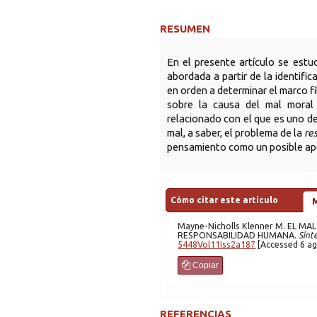
RESUMEN
En el presente artículo se est
abordada a partir de la identific
en orden a determinar el marco f
sobre la causa del mal moral
relacionado con el que es uno d
mal, a saber, el problema de la
re
pensamiento como un posible apo
Cómo citar este artículo
Mayne-Nicholls Klenner
M. EL MAL EN SANTO TOMÁS DE AQUINO Y EL PROBLEMA DE LA
RESPONSABILIDAD HUMANA.
Sínte
5448Vol11Iss2a187
[Access
Copiar
REFERENCIAS