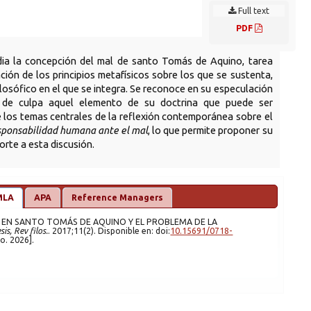
Full text
PDF
udia la concepción del mal de santo Tomás de Aquino, tarea
ación de los principios metafísicos sobre los que se sustenta,
ilosófico en el que se integra. Se reconoce en su especulación
 de culpa aquel elemento de su doctrina que puede ser
e los temas centrales de la reflexión contemporánea sobre el
sponsabilidad humana ante el mal
, lo que permite proponer su
rte a esta discusión.
MLA
APA
Reference Managers
sis, Rev filos.
. 2017;11(2). Disponible en: doi:
10.15691/0718-
ed 6 ago. 2026].