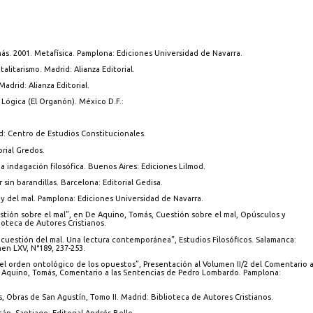
omás. 2001. Metafísica. Pamplona: Ediciones Universidad de Navarra.
alitarismo. Madrid: Alianza Editorial.
adrid: Alianza Editorial.
 Lógica (El Organón). México D.F.:
id: Centro de Estudios Constitucionales.
orial Gredos.
na indagación filosófica. Buenos Aires: Ediciones Lilmod.
 sin barandillas. Barcelona: Editorial Gedisa.
 y del mal. Pamplona: Ediciones Universidad de Navarra.
uestión sobre el mal”, en De Aquino, Tomás, Cuestión sobre el mal, Opúsculos y
ioteca de Autores Cristianos.
a cuestión del mal. Una lectura contemporánea”, Estudios Filosóficos. Salamanca:
en LXV, N°189, 237-253.
n el orden ontológico de los opuestos”, Presentación al Volumen II/2 del Comentario 
 Aquino, Tomás, Comentario a las Sentencias de Pedro Lombardo. Pamplona:
, Obras de San Agustín, Tomo II. Madrid: Biblioteca de Autores Cristianos.