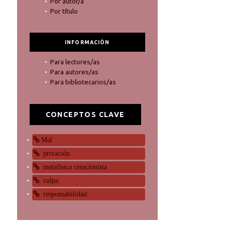
Por autor/a
Por título
INFORMACIÓN
Para lectores/as
Para autores/as
Para bibliotecarios/as
CONCEPTOS CLAVE
Mal
privación
metafísica creacionista
culpa
responsabilidad.