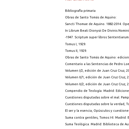
Bibliografía primaria
Obras de Santo Tomás de Aquino:
Sancti Thomae de Aquino. 1882-2014. Opera
In Librum Beati Dionysii De Divinis Nomini
-1947. Scriptum super libros Sententiarum m
Tomus I, 1929.
Tomus II, 1929.
Obras de Santo Tomás de Aquino: edicion
Comentario a las Sentencias de Pedro Lom
Volumen I/2, edición de Juan Cruz Cruz, 2
Volumen II/1, edición de Juan Cruz Cruz, 2
Volumen II/2, edición de Juan Cruz Cruz, 2
Compendio de Teología. Madrid: Ediciones
Cuestiones disputadas sobre el mal. Pamp
Cuestiones disputadas sobre la verdad, To
El ser y la esencia, Opúsculos y cuestione
Suma contra gentiles, Tomos I-II. Madrid: 
Suma Teológica. Madrid: Biblioteca de Aut