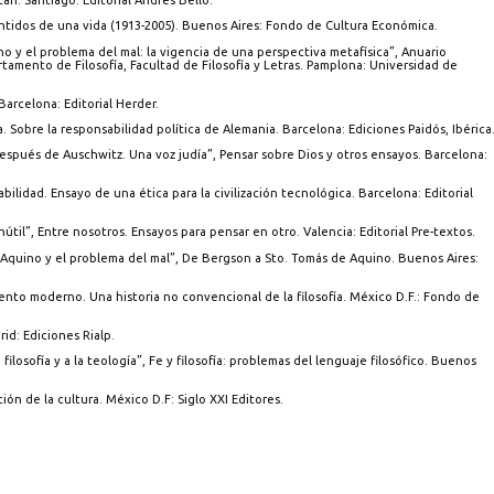
n. Santiago: Editorial Andrés Bello.
sentidos de una vida (1913-2005). Buenos Aires: Fondo de Cultura Económica.
no y el problema del mal: la vigencia de una perspectiva metafísica”, Anuario
rtamento de Filosofía, Facultad de Filosofía y Letras. Pamplona: Universidad de
Barcelona: Editorial Herder.
a. Sobre la responsabilidad política de Alemania. Barcelona: Ediciones Paidós, Ibérica
espués de Auschwitz. Una voz judía”, Pensar sobre Dios y otros ensayos. Barcelona:
bilidad. Ensayo de una ética para la civilización tecnológica. Barcelona: Editorial
nútil”, Entre nosotros. Ensayos para pensar en otro. Valencia: Editorial Pre-textos.
 Aquino y el problema del mal”, De Bergson a Sto. Tomás de Aquino. Buenos Aires:
ento moderno. Una historia no convencional de la filosofía. México D.F.: Fondo de
rid: Ediciones Rialp.
a filosofía y a la teología”, Fe y filosofía: problemas del lenguaje filosófico. Buenos
ión de la cultura. México D.F: Siglo XXI Editores.