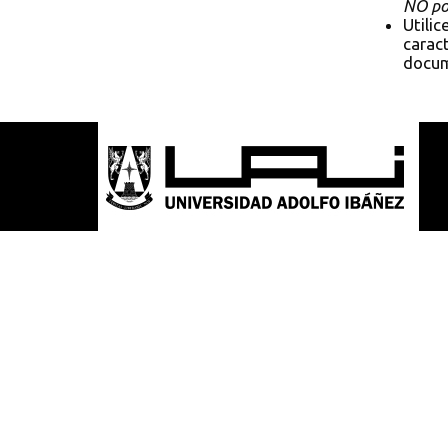
NO pol
Utilic
caract
docum