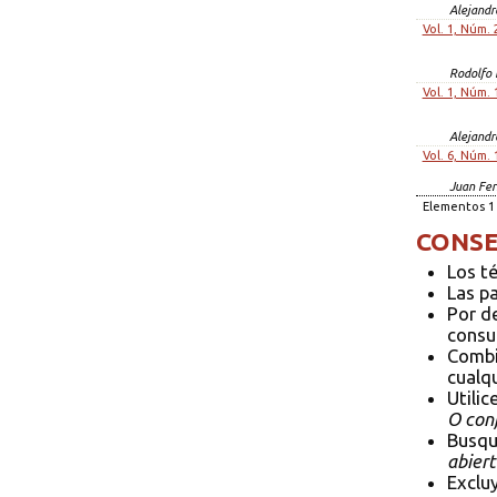
Alejandr
Vol. 1, Núm. 
Rodolfo 
Vol. 1, Núm. 
Alejandr
Vol. 6, Núm. 
Juan Fer
Elementos 1 
CONSE
Los t
Las p
Por d
consul
Combi
cualqu
Utilic
O conf
Busqu
abiert
Exclu