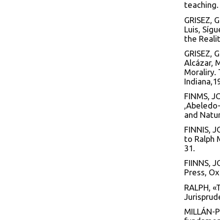
teaching.
GRISEZ, G
Luis, Síg
the Reali
GRISEZ, G
Alcázar, 
Moraliry.
Indiana,1
FINMS, JO
,Abeledo-P
and Natur
FINNIS, J
to Ralph 
31.
FIINNS, J
Press, Ox
RALPH, «T
Jurisprud
MILLÁN-PU