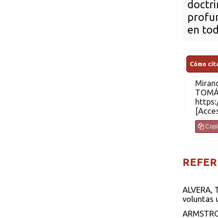
doctr
profu
en tod
Cómo cita
Miran
TOMÁ
https:
Copi
REFER
ALVERA, T
voluntas 
ARMSTRONG