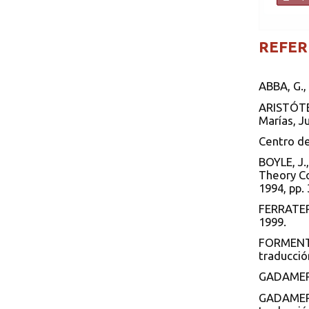
REFER
ABBA, G.,
ARISTÓTEL
Marías, Ju
Centro de
BOYLE, J.
Theory Co
1994, pp. 
FERRATER M
1999.
FORMENT, 
traducció
GADAMER,
GADAMER,