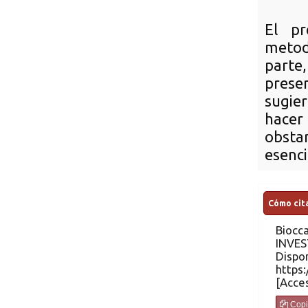
El pr
metod
parte
presen
sugie
hacer
obstan
esenci
Cómo cita
Biocc
INVES
Dispon
https:
Copi