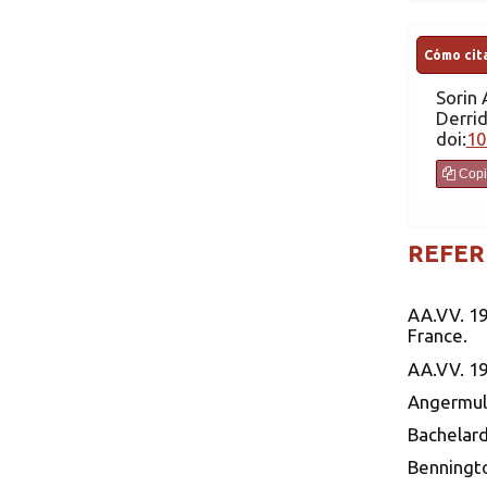
Cómo cita
Sorin
A. De la génesis al sign
Derri
doi:
10
Copi
REFER
AA.VV. 19
France.
AA.VV. 196
Angermull
Bachelard,
Benningto