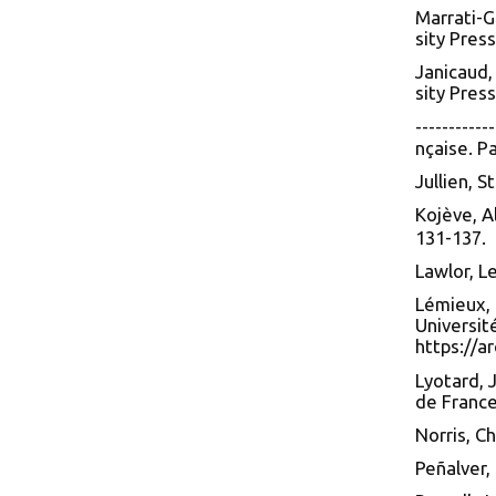
Marrati-G
sity Press
Janicaud,
sity Press
----------
nçaise. Pa
Jullien, 
Kojève, A
131-137.
Lawlor, L
Lémieux, 
Universit
https://a
Lyotard, 
de France
Norris, C
Peñalver,