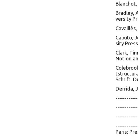
Blanchot, 
Bradley, 
versity Pr
Cavaillès,
Caputo, J
sity Press
Clark, Ti
Notion an
Colebrook,
tstructur
Schrift. 
Derrida, 
----------
----------
-----------
----------
Paris: Pr