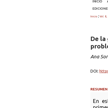
INICIO
EDICION
Inicio
¦
Vol. 8,
De la 
probl
Ana Sor
DOI:
http
RESUMEN
En es
prim