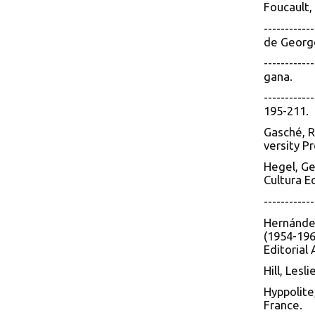
Foucault, 
----------
de George
----------
gana.
----------
195-211.
Gasché, R
versity Pr
Hegel, Ge
Cultura E
----------
Hernández
(1954-196
Editorial
Hill, Les
Hyppolite
France.