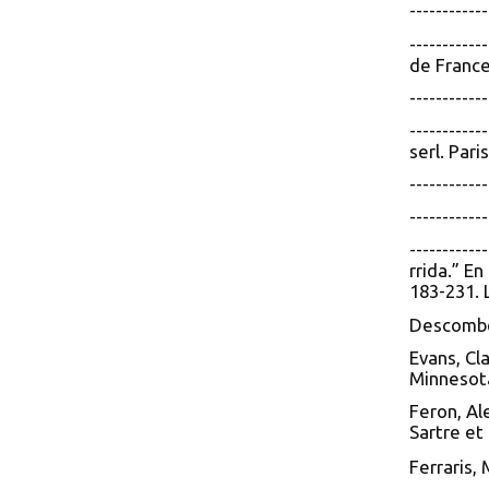
----------
----------
de France
-----------
----------
serl. Pari
----------
----------
----------
rrida.” E
183-231. 
Descombes
Evans, Cl
Minnesot
Feron, Al
Sartre et
Ferraris,