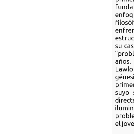
funda
enfoq
filos
enfr
estru
su cas
“prob
años.
Lawlor
génes
primer
suyo 
direc
ilumi
probl
el jov