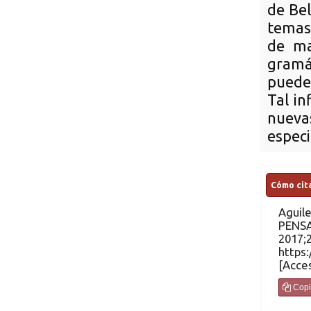
de Bel
temas
de ma
gramát
puede 
Tal in
nueva
especi
Cómo cita
Aguile
2017;2(1). Disp
https:
Copi