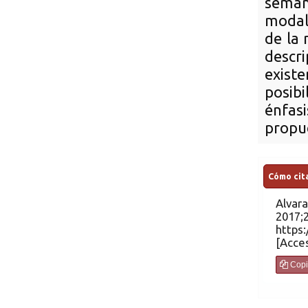
semán
modal
de la 
descri
existe
posib
énfas
propu
Cómo cita
Alvar
2017;2(1). Disp
https:
[Acces
Copi