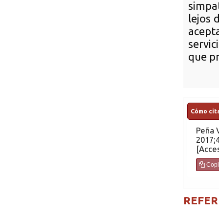
simpat
lejos 
acept
servic
que pr
Cómo cita
Peña V
Copi
REFER