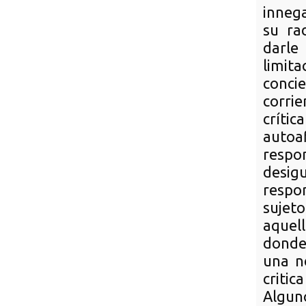
innega
su ra
darle
limit
concie
corrie
crít
autoa
respo
desig
respon
sujet
aquell
donde 
una ne
critic
Algun