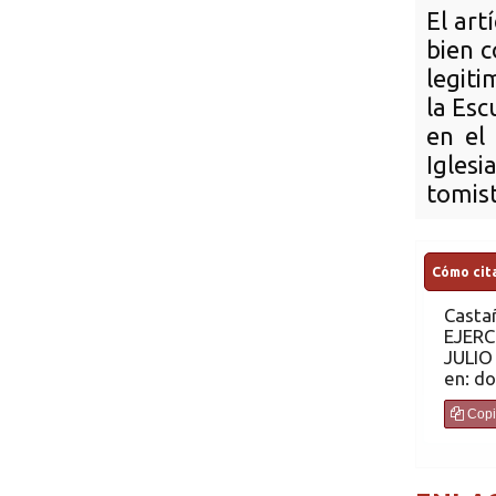
El art
bien c
legiti
la Esc
en el
Iglesi
tomist
Cómo cita
Casta
EJERC
JULIO
en: do
Copi