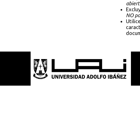
abiert
Exclu
NO pol
Utilic
caract
docum