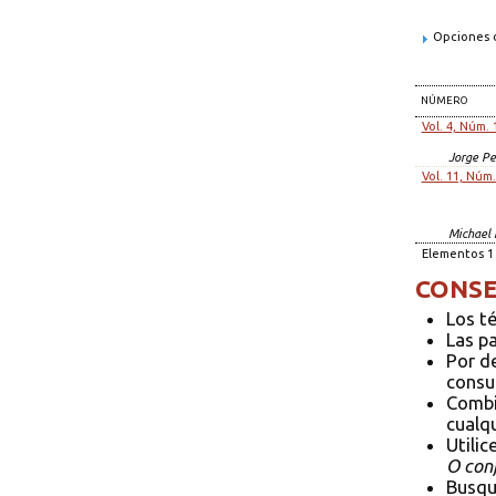
Opciones d
NÚMERO
Vol. 4, Núm. 
Jorge Pe
Vol. 11, Núm.
Michael 
Elementos 1 
CONSE
Los t
Las p
Por d
consul
Combi
cualqu
Utilic
O conf
Busqu