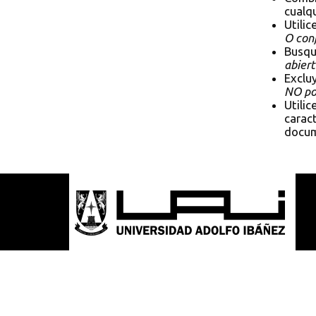
cualqu
Utilic
O conf
Busqu
abiert
Exclu
NO pol
Utilic
caract
docum