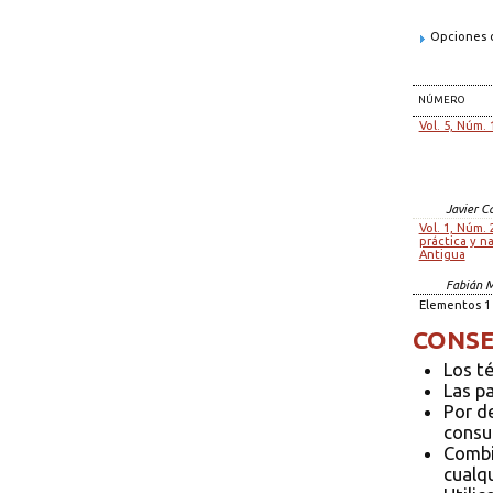
Opciones d
NÚMERO
Vol. 5, Núm. 
Javier Ca
Vol. 1, Núm. 
práctica y na
Antigua
Fabián 
Elementos 1 
CONSE
Los t
Las p
Por d
consul
Combi
cualqu