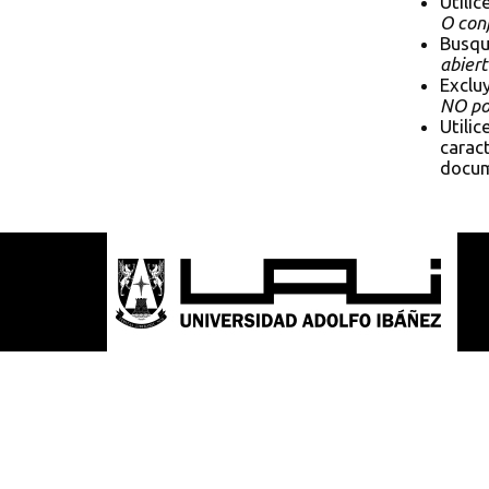
Utilic
O conf
Busqu
abiert
Exclu
NO pol
Utilic
caract
docum