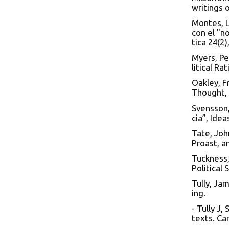
writings 
Montes, L
con el "n
tica 24(2)
Myers, Pe
litical R
Oakley, Fr
Thought, 
Svensson,
cia”, Idea
Tate, Joh
Proast, a
Tuckness,
Political 
Tully, Ja
ing.
- Tully J,
texts. Ca