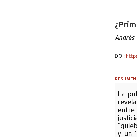
¿Prim
Andrés 
DOI:
http
RESUMEN
La pub
revel
entre
justic
“quieb
y un 