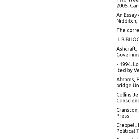
2005. Cam
An Essay 
Nidditch,
The corre
II. BIBL
Ashcraft,
Governmen
- 1994. L
ited by V
Abrams, P
bridge Un
Collins J
Conscienc
Cranston,
Press.
Creppell,
Political 