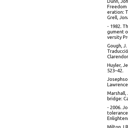
Dunn, Joh
Freedom o
eration: 
Grell, Jo
- 1982. T
gument of
versity Pr
Gough, J.
Traducció
Clarendon
Huyler, J
523–42.
Josephson
Lawrence:
Marshall,
bridge: C
- 2006. Jo
tolerance
Enlighten
Milton J.