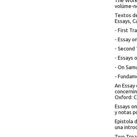
The Works
volúme-ne
Textos de
Essays, C
- First T
- Essay on 
- Second
- Essays 
- On Samu
- Fundame
An Essay 
concernin
Oxford: C
Essays on
y notas p
Epistola 
una intro
Two Treat