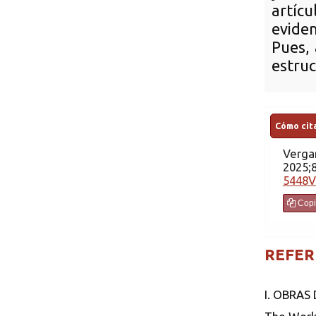
artíc
eviden
Pues, 
estru
Cómo cita
Verga
2025;8
5448V
Copi
REFER
I. OBRAS