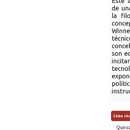
Este 
de una
la fi
concep
Winne
técni
conce
son e
incit
tecno
expone
polí
instru
Cómo cita
Quiro