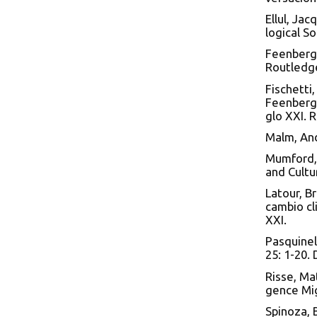
Ellul, Ja
logical S
Feenberg
Routledg
Fischetti
Feenberg 
glo XXI. 
Malm, And
Mumford, 
and Cultur
Latour, B
cambio cl
XXI.
Pasquinel
25: 1-20.
Risse, Mat
gence Mig
Spinoza, 