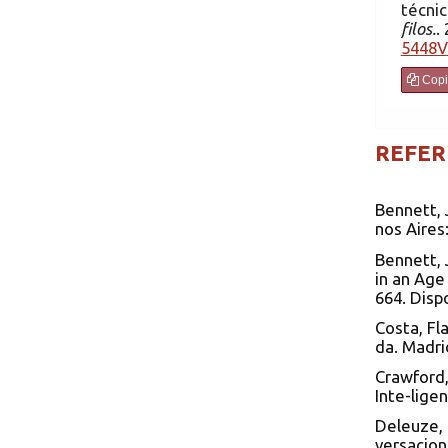
técnic
filos.
.
5448V
Copi
REFER
Bennett, 
nos Aires
Bennett, 
in an Age
664. Disp
Costa, Fl
da. Madri
Crawford, 
Inte-ligen
Deleuze, 
versacion