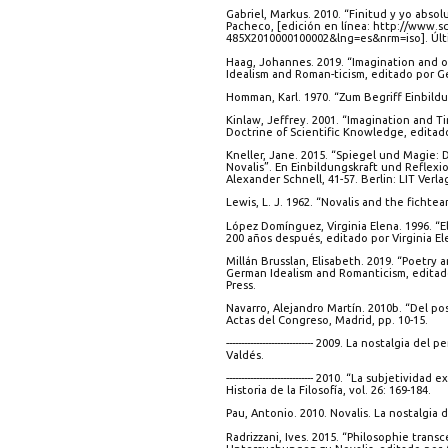
Gabriel, Markus. 2010. “Finitud y yo absol
Pacheco, [edición en línea: http://www.sc
485X2010000100002&lng=es&nrm=iso]. Últim
Haag, Johannes. 2019. “Imagination and ob
Idealism and Roman-ticism, editado por G
Homman, Karl. 1970. “Zum Begriff Einbildun
Kinlaw, Jeffrey. 2001. “Imagination and T
Doctrine of Scientific Knowledge, edita
Kneller, Jane. 2015. “Spiegel und Magie: 
Novalis”. En Einbildungskraft und Reflex
Alexander Schnell, 41-57. Berlin: LIT Verla
Lewis, L. J. 1962. “Novalis and the fichtea
López Domínguez, Virginia Elena. 1996. “E
200 años después, editado por Virginia E
Millán Brusslan, Elisabeth. 2019. “Poetry
German Idealism and Romanticism, editado
Press.
Navarro, Alejandro Martín. 2010b. “Del pos
Actas del Congreso, Madrid, pp. 10-15.
----------------------------- 2009. La nostalg
Valdés.
----------------------------- 2010. “La subjet
Historia de la Filosofía, vol. 26: 169-184.
Pau, Antonio. 2010. Novalis. La nostalgia d
Radrizzani, Ives. 2015. “Philosophie tran