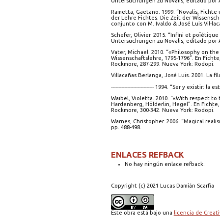
Untersuchungen zu Novalis, editado por A
Rametta, Gaetano. 1999. “Novalis, Fichte
der Lehre Fichtes. Die Zeit der Wissensc
conjunto con M. Ivaldo & José Luis Vil-la
Schefer, Olivier. 2015. “Infini et poïétiq
Untersuchungen zu Novalis, editado por A
Vater, Michael. 2010. “«Philosophy on the
Wissenschaftslehre, 1795-1796”. En Fichte
Rockmore, 287-299. Nueva York: Rodopi.
Villacañas Berlanga, José Luis. 2001. La fil
----------------------------- 1994. “Ser y exist
Waibel, Violetta. 2010. “«With respect to
Hardenberg, Hölderlin, Hegel”. En Fichte
Rockmore, 300-342. Nueva York: Rodopi.
Warnes, Christopher. 2006. “Magical reali
pp. 488-498.
ENLACES REFBACK
No hay ningún enlace refback.
Copyright (c) 2021 Lucas Damián Scarfia
Este obra está bajo una
licencia de Crea