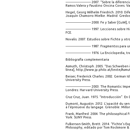
----------------------------- 2007. “Sobre la di
Ramos Valera y Faustino Oncina Coves. Val
Hegel, Georg Wilhelm Friedrich. 2010. Dife
Joaquín Chamorro Mielke. Madrid: Gredos
----------------------------- 2000. Fe y Saber
----------------------------- 1997. Lecciones 
FCE.
Novalis. 2007. Estudios sobre Fichte y otr
----------------------------- 1987. Fragmentos
----------------------------- 1976. La Encicl
Bibliografía complementaria
Asmuth, Christoph. 2005. “Das Schweben is
línea], http://www.jp.philo.at/texte/Asmut
Beiser, Frederick Charles. 2002. German I
University Press.
----------------------------- 2003. The Roma
Londres: Har-vard University Press.
Cruz Cruz, Juan. 1975. “Introducción”. En D
Dumont, Augustin. 2012. L’opacité du sens
à l’épreueve du langage. Grenoble: Millo
Frank, Manfred. 2004. The philosophical F
York: SUNY Press.
Fulkerson-Smith, Brett. 2014. “Fichte’s 
Philosophy, editado por Tom Rockmore & 