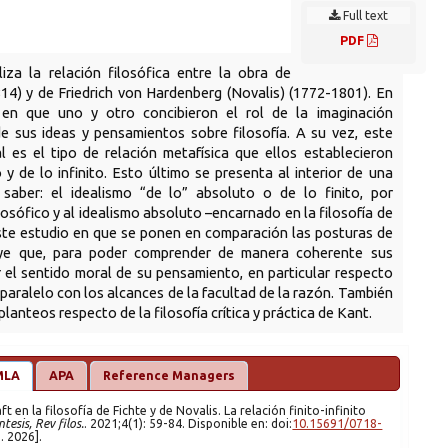
Full text
PDF
iza la relación filosófica entre la obra de
14) y de Friedrich von Hardenberg (Novalis) (1772-1801). En
 en que uno y otro concibieron el rol de la imaginación
e sus ideas y pensamientos sobre filosofía. A su vez, este
ál es el tipo de relación metafísica que ellos establecieron
 y de lo infinito. Esto último se presenta al interior de una
a saber: el idealismo “de lo” absoluto o de lo finito, por
osófico y al idealismo absoluto –encarnado en la filosofía de
te estudio en que se ponen en comparación las posturas de
uye que, para poder comprender de manera coherente sus
r el sentido moral de su pensamiento, en particular respecto
 paralelo con los alcances de la facultad de la razón. También
lanteos respecto de la filosofía crítica y práctica de Kant.
MLA
APA
Reference Managers
ntesis, Rev filos.
. 2021;4(1): 59-84. Disponible en: doi:
10.15691/0718-
 7 ago. 2026].