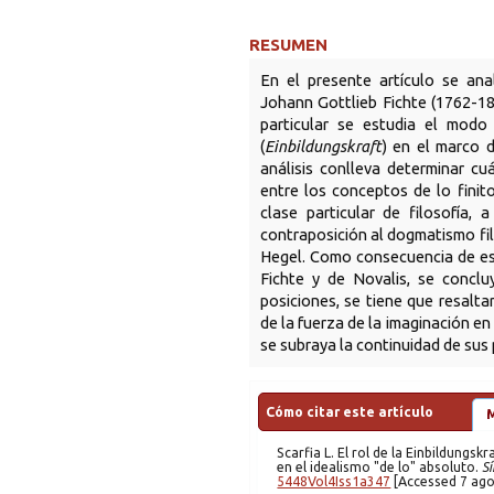
RESUMEN
En el presente artículo se anal
Johann Gottlieb Fichte (1762-18
particular se estudia el modo
(
Einbildungskraft
) en el marco d
análisis conlleva determinar cu
entre los conceptos de lo finito
clase particular de filosofía, 
contraposición al dogmatismo fil
Hegel. Como consecuencia de es
Fichte y de Novalis, se concl
posiciones, se tiene que resalta
de la fuerza de la imaginación en
se subraya la continuidad de sus p
Cómo citar este artículo
Scarfia
L. El rol de la Einbildungskraft en la filosofía de Fichte y de Novalis. La relación finito-infinito
en el idealismo "de lo" absoluto.
Sí
5448Vol4Iss1a347
[Accessed