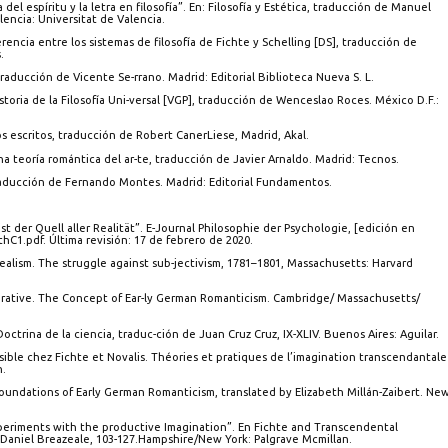
ferencia del espíritu y la letra en filosofía”. En: Filosofía y Estética, traducción de Manuel
encia: Universitat de Valencia.
rencia entre los sistemas de filosofía de Fichte y Schelling [DS], traducción de
.
 [GuW], traducción de Vicente Se-rrano. Madrid: Editorial Biblioteca Nueva S. L.
sobre Historia de la Filosofía Uni-versal [VGP], traducción de Wenceslao Roces. México D.F.:
os escritos, traducción de Robert CanerLiese, Madrid, Akal.
 para una teoría romántica del ar-te, traducción de Javier Arnaldo. Madrid: Tecnos.
opedia, traducción de Fernando Montes. Madrid: Editorial Fundamentos.
t der Quell aller Realität”. E-Journal Philosophie der Psychologie, [edición en
hC1.pdf. Última revisión: 17 de febrero de 2020.
dealism. The struggle against sub-jectivism, 1781–1801, Massachusetts: Harvard
ntic Imperative. The Concept of Ear-ly German Romanticism. Cambridge/ Massachusetts/
octrina de la ciencia, traduc-ción de Juan Cruz Cruz, IX-XLIV. Buenos Aires: Aguilar.
ible chez Fichte et Novalis. Théories et pratiques de l’imagination transcendantale
n.
oundations of Early German Romanticism, translated by Elizabeth Millán-Zaibert. Ne
Experiments with the productive Imagination”. En Fichte and Transcendental
Daniel Breazeale, 103-127.Hampshire/New York: Palgrave Mcmillan.