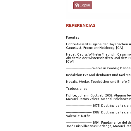
Copiar
REFERENCIAS
Fuentes
Fichte-Gesamtausgabe der Bayerischen Ak
Cannstatt, FrommannHolzboog. [GA]
Hegel, Georg, Wilhelm Friedrich. Gesamm
Akademie der Wissenschaften und dem Heg
[GW].
----------------------------- Werke in zwanz
Redaktion Eva Mol-denhauer und Karl Mark
Novalis, Werke, Tagebücher und Briefe (19
Traducciones
Fichte, Johann Gottlieb. 2002. Algunas le
Manuel Ramos Valera. Madrid: Ediciones Is
----------------------------- 1975. Doctrina de
----------------------------- 1987. Doctrina 
Valencia: Natán.
----------------------------- 1994. Fundament
José Luis Villacañas Berlanga, Manuel Ra