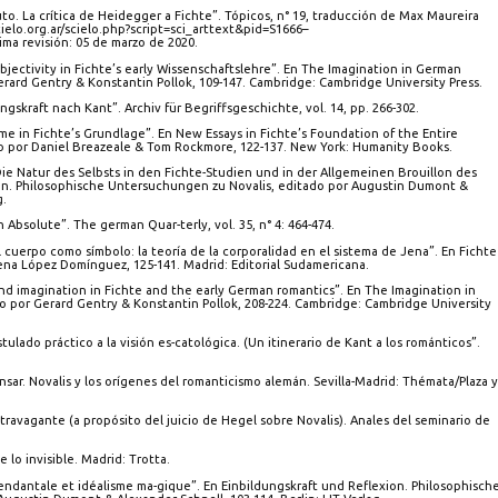
uto. La crítica de Heidegger a Fichte”. Tópicos, n° 19, traducción de Max Maureira
ielo.org.ar/scielo.php?script=sci_arttext&pid=S1666–
a revisión: 05 de marzo de 2020.
jectivity in Fichte’s early Wissenschaftslehre”. En The Imagination in German
erard Gentry & Konstantin Pollok, 109-147. Cambridge: Cambridge University Press.
gskraft nach Kant”. Archiv für Begriffsgeschichte, vol. 14, pp. 266-302.
ime in Fichte’s Grundlage”. En New Essays in Fichte’s Foundation of the Entire
do por Daniel Breazeale & Tom Rockmore, 122-137. New York: Humanity Books.
Die Natur des Selbsts in den Fichte-Studien und in der Allgemeinen Brouillon des
ion. Philosophische Untersuchungen zu Novalis, editado por Augustin Dumont &
g.
n Absolute”. The german Quar-terly, vol. 35, n° 4: 464-474.
l cuerpo como símbolo: la teoría de la corporalidad en el sistema de Jena”. En Fichte
lena López Domínguez, 125-141. Madrid: Editorial Sudamericana.
 and imagination in Fichte and the early German romantics”. En The Imagination in
 por Gerard Gentry & Konstantin Pollok, 208-224. Cambridge: Cambridge University
tulado práctico a la visión es-catológica. (Un itinerario de Kant a los románticos”.
ia del pensar. Novalis y los orígenes del romanticismo alemán. Sevilla-Madrid: Thémata/Plaza y
ividad extravagante (a propósito del juicio de Hegel sobre Novalis). Anales del seminario de
e lo invisible. Madrid: Trotta.
scendantale et idéalisme ma-gique”. En Einbildungskraft und Reflexion. Philosophisch