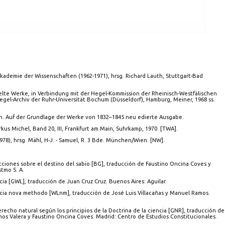
ademie der Wissenschaften (1962-1971), hrsg. Richard Lauth, Stuttgart-Bad
elte Werke, in Verbindung mit der Hegel-Kommission der Rheinisch-Westfälischen
el-Archiv der Ruhr-Universität Bochum (Düsseldorf), Hamburg, Meiner, 1968 ss.
ig Bänden. Auf der Grundlage der Werke von 1832–1845 neu edierte Ausgabe.
us Michel, Band 20, III, Frankfurt am Main, Suhrkamp, 1970. [TWA].
78), hrsg. Mähl, H-J. - Samuel, R. 3 Bde. München/Wien. [NW].
cciones sobre el destino del sabio [BG], traducción de Faustino Oncina Coves y
tmo S. A.
 la ciencia [GWL], traducción de Juan Cruz Cruz. Buenos Aires: Aguilar.
de la ciencia nova methodo [WLnm], traducción de José Luis Villacañas y Manuel Ramos.
o del derecho natural según los principios de la Doctrina de la ciencia [GNR], traducción de
mos Valera y Faustino Oncina Coves. Madrid: Centro de Estudios Constitucionales.