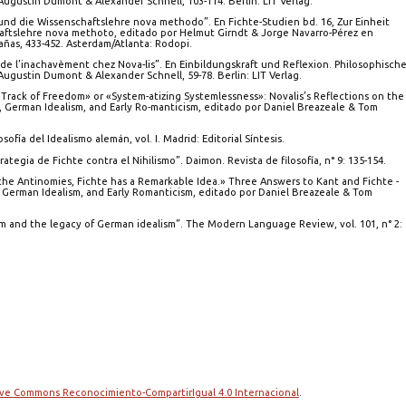
ugustin Dumont & Alexander Schnell, 103-114. Berlin: LIT Verlag.
 und die Wissenschaftslehre nova methodo”. En Fichte-Studien bd. 16, Zur Einheit
haftslehre nova methoto, editado por Helmut Girndt & Jorge Navarro-Pérez en
cañas, 433-452. Asterdam/Atlanta: Rodopi.
ue de l’inachavèment chez Nova-lis”. En Einbildungskraft und Reflexion. Philosophisch
ugustin Dumont & Alexander Schnell, 59-78. Berlin: LIT Verlag.
 Track of Freedom» or «System-atizing Systemlessness»: Novalis’s Reflections on the
, German Idealism, and Early Ro-manticism, editado por Daniel Breazeale & Tom
osofía del Idealismo alemán, vol. I. Madrid: Editorial Síntesis.
ir: la estrategia de Fichte contra el Nihilismo”. Daimon. Revista de filosofía, n° 9: 135-154.
 the Antinomies, Fichte has a Remarkable Idea.» Three Answers to Kant and Fichte -
, German Idealism, and Early Romanticism, editado por Daniel Breazeale & Tom
sm and the legacy of German idealism”. The Modern Language Review, vol. 101, n° 2:
tive Commons Reconocimiento-CompartirIgual 4.0 Internacional
.