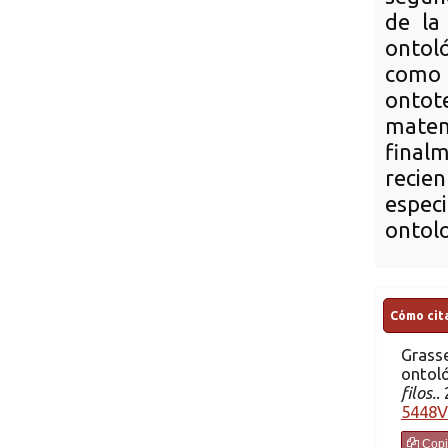
de la
ontol
como
ontot
matemá
finalm
recien
especi
ontolo
Cómo cita
Grasse
ontoló
filos.
.
5448V
Copi