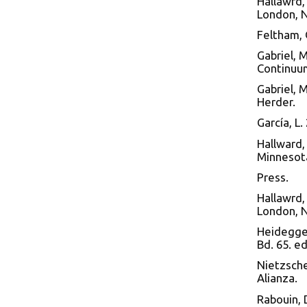
Hallawrd,
London, N
Feltham, 
Gabriel, 
Continuu
Gabriel, 
Herder.
García, L
Hallward, 
Minnesot
Press.
Hallawrd,
London, 
Heidegger
Bd. 65. e
Nietzsche
Alianza.
Rabouin, D