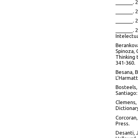
_______. 
_______. 2
_______. 
_______. 
Intelectua
Berankova
Spinoza, C
Thinking t
341-360.
Besana, B.
L’Harmat
Bosteels,
Santiago:
Clemens, 
Dictionar
Corcoran,
Press.
Desanti, 