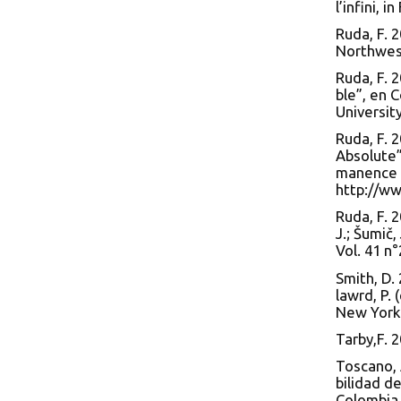
l’infini, i
Ruda, F. 2
Northwest
Ruda, F. 
ble”, en 
University
Ruda, F. 
Absolute”
manence o
http://w
Ruda, F. 
J.; Šumič,
Vol. 41 n°
Smith, D.
lawrd, P.
New York:
Tarby,F. 2
Toscano, 
bilidad d
Colombia