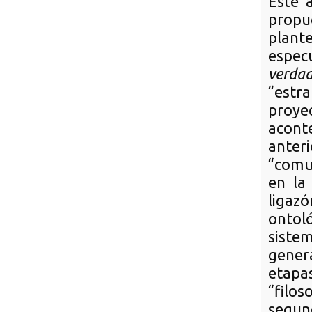
Este a
propu
plant
especu
verda
“estra
proye
acont
anteri
“comu
en la
ligaz
onto
sistem
genera
etapa
“filos
segund