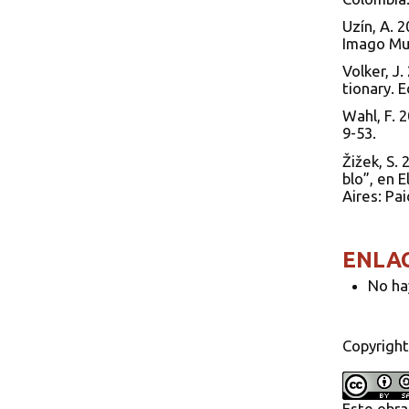
Uzín, A. 
Imago Mu
Volker, J.
tionary. 
Wahl, F. 2
9-53.
Žižek, S.
blo”, en 
Aires: Pai
ENLA
No ha
Copyright
Este obra