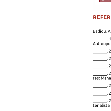
REFER
Badiou, A.
_______. 
Anthropo
_______. 
_______. 
_______. 
_______. 
res: Mana
_______. 
_______. 
_______. 
terialist