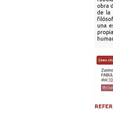
obra d
de la 
filós
una e
propia
humano
Cómo cita
Zunin
FABU
doi:
10
Copi
REFER