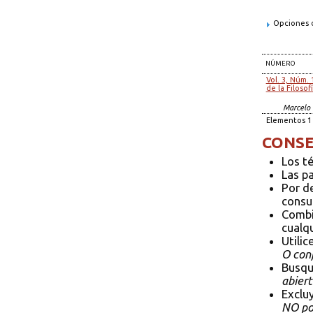
Opciones d
NÚMERO
Vol. 3, Núm. 
de la Filosof
Marcelo 
Elementos 1 
CONSE
Los t
Las p
Por d
consul
Combi
cualqu
Utilic
O conf
Busqu
abiert
Exclu
NO pol