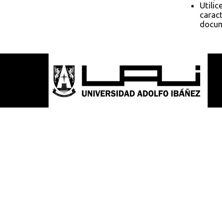
Utilic
caract
docum