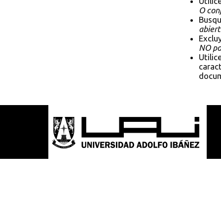
Utilic
O conf
Busqu
abiert
Exclu
NO pol
Utilic
caract
docum