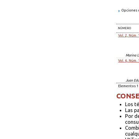
Opciones d
NÚMERO
Vol. 2, Núm. 
Marina 
Vol. 6, Núm. 
Juan Edu
Elementos 1 
CONSE
Los t
Las p
Por d
consul
Combi
cualqu