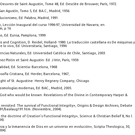
Oeuvres de Saint Augustin, Tome 48, Ed. Desclée de Brouwer, París, 1972.
an Agustín, Tomo 5, Ed. BA.C., Madrid, 1956.
cionismo, Ed. Palabra, Madrid, 1991.
 Lección Inaugural del curso 1996-97, Universidad de Navarra, en
, p.16.
, Ed. Eunsa, Pamplona, 1999.
 and Cognition, D. Reidel, Holland- 1980. La traducción castellana es De máquinas y
e lo vivo, Ed. Universitaria, Santiago, 1994.
ncias Naturales, Ed. Universidad Católica de Chile, Santiago, 2003.
 Plotin et Saint Augustin. Ed. J.Vrin, París, 1959.
alidad, Ed. Scientia- Barcelona, 1968.
ofía Cristiana, Ed. Herder, Barcelona, 1967,
ght of St. Augustine. Henry Regnery Company, Chicago.
cosmologías modernas, Ed. BAC., Madrid, 2005.
d who would be known. Revelations of the Divine in Contemporary Harper &
visited: The survival of Functional Integrity», Origins & Design Archives, Debate
91/basilaug191.htm. (Noviembre, 2004).
he doctrine of Creation's Functional Integrity», Science & Christian Belief 8, No l.
4).
eza y la Inmanencia de Dios en un universo en evolución», Scripta Theologica, 30,
04).