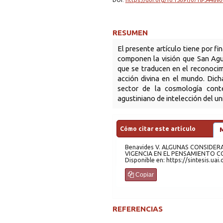
DOI:
https://doi.org/10.15691/0718-5448Vo
RESUMEN
El presente artículo tiene por fi
componen la visión que San Agus
que se traducen en el reconocim
acción divina en el mundo. Dich
sector de la cosmología cont
agustiniano de intelección del un
Cómo citar este artículo
Benavides
V. ALGUNAS CONSIDERACIONES SOBRE LA VISIÓN AGUSTINIANA DEL UNIVERSO Y SU
VIGENCIA EN EL PEN
Copiar
REFERENCIAS