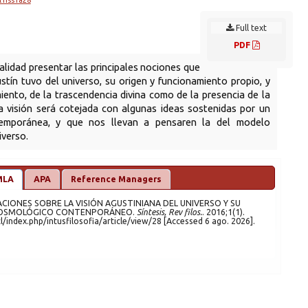
l1Iss1a28
Full text
PDF
nalidad presentar las principales nociones que
tín tuvo del universo, su origen y funcionamiento propio, y
iento, de la trascendencia divina como de la presencia de la
a visión será cotejada con algunas ideas sostenidas por un
emporánea, y que nos llevan a pensaren la del modelo
iverso.
MLA
APA
Reference Managers
SAMIENTO COSMOLÓGICO CONTENPORÁNEO.
Síntesis, Rev filos.
. 2016;1(1).
Disponible en: https://sintesis.uai.cl/index.php/intusfilosofia/article/view/28 [Accessed 6 ago. 2026].