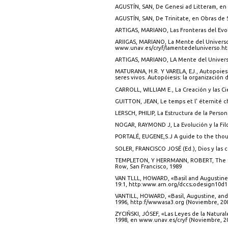
AGUSTÍN, SAN, De Genesi ad Litteram, en 
AGUSTÍN, SAN, De Trinitate, en Obras de S
ARTIGAS, MARIANO, Las Fronteras del Evolu
ARIIGAS, MARIANO, La Mente del Universo,
www.unav.es/cryf/lamentedeluniverso.htm
ARTIGAS, MARIANO, LA Mente del Universo
MATURANA, H.R. Y VARELA, EJ., Autopoiesis
seres vivos. Autopóiesis: la organización d
CARROLL, WILLIAM E., La Creación y las Cie
GUITTON, JEAN, Le temps et l' éternité chez
LERSCH, PHILIP, La Estructura de la Person
NOGAR, RAYMOND J, La Evolución y la Filos
PORTALÉ, EUGENE,S.J A guide to the thou
SOLER, FRANCISCO JOSÉ (Ed.), Dios y las 
TEMPLETON, Y HERRMANN, ROBERT, The Go
Row, San Francisco, 1989
VAN TLLL, HOWARD, «Basil and Augustine re
19:1, http:www.arn.org/dccs;odesign10d1
VANTILL, HOWARD, «Basil, Augustine, and t
1996, http:f/wwwasa3.org (Noviembre, 200
ZYCIÑSKI, JÓSEF, «Las Leyes de la Natural
1998, en www.unav.es/cryf (Noviembre, 20