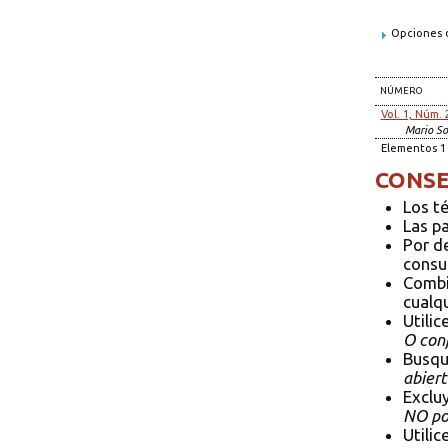
Opciones d
NÚMERO
Vol. 1, Núm. 
Mario So
Elementos 1 
CONSE
Los t
Las p
Por d
consul
Combi
cualqu
Utilic
O conf
Busqu
abiert
Exclu
NO pol
Utilic