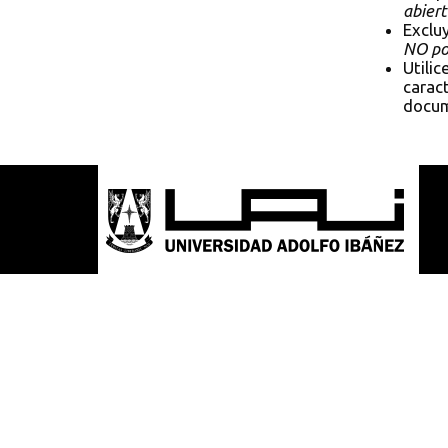
abiert
Exclu
NO pol
Utilic
caract
docum