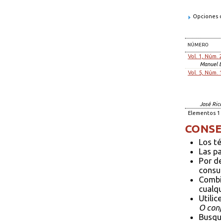
Opciones d
NÚMERO
Vol. 1, Núm. 
Manuel 
Vol. 5, Núm. 
José Ric
Elementos 1 
CONSE
Los t
Las p
Por d
consul
Combi
cualqu
Utilic
O conf
Busqu