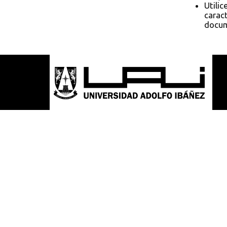
Utilic
caract
docum