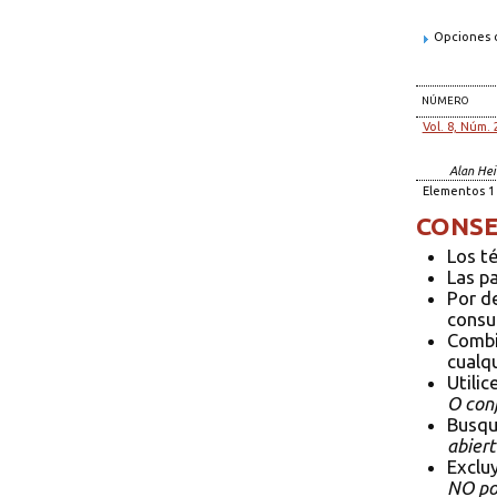
Opciones d
NÚMERO
Vol. 8, Núm. 
Alan Hei
Elementos 1 
CONSE
Los t
Las p
Por d
consul
Combi
cualqu
Utilic
O conf
Busqu
abiert
Exclu
NO pol