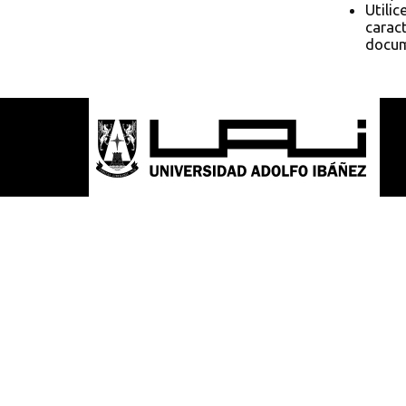
Utilic
caract
docum