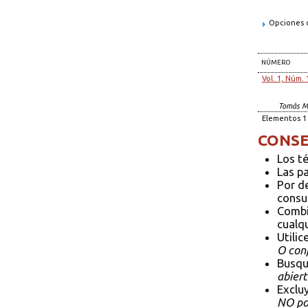
Opciones d
NÚMERO
Vol. 1, Núm. 
Tomás M
Elementos 1 
CONSE
Los t
Las p
Por d
consul
Combi
cualqu
Utilic
O conf
Busqu
abiert
Exclu
NO pol