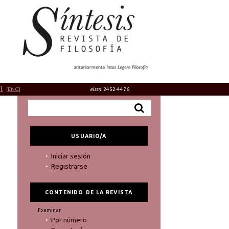
]
[ENG]
eIssn
: 2452-4476
USUARIO/A
Iniciar sesión
Registrarse
CONTENIDO DE LA REVISTA
Examinar
Por número