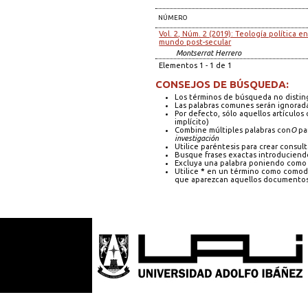
NÚMERO
Vol. 2, Núm. 2 (2019): Teología política e
mundo post-secular
Montserrat Herrero
Elementos 1 - 1 de 1
CONSEJOS DE BÚSQUEDA:
Los términos de búsqueda no distin
Las palabras comunes serán ignorad
Por defecto, sólo aquellos artículo
implícito)
Combine múltiples palabras con
O
par
investigación
Utilice paréntesis para crear consult
Busque frases exactas introduciendo
Excluya una palabra poniendo como 
Utilice
*
en un término como comodín
que aparezcan aquellos documentos 