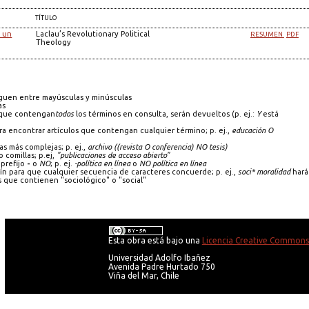
TÍTULO
n un
Laclau’s Revolutionary Political
RESUMEN
PDF
Theology
guen entre mayúsculas y minúsculas
as
s que contengan
todos
los términos en consulta, serán devueltos (p. ej.:
Y
está
a encontrar artículos que contengan cualquier término; p. ej.,
educación O
as más complejas; p. ej.,
archivo ((revista O conferencia) NO tesis)
 comillas; p.ej,
"publicaciones de acceso abierto"
prefijo
-
o
NO
; p. ej.
-política en línea
o
NO política en línea
 para que cualquier secuencia de caracteres concuerde; p. ej.,
soci* moralidad
hará
que contienen "sociológico" o "social"
Esta obra está bajo una
Licencia Creative Commons 
Universidad Adolfo Ibañez
Avenida Padre Hurtado 750
Viña del Mar, Chile