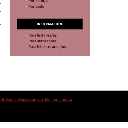
Por autor/a
Por título
INFORMACIÓN
Para lectores/as
Para autores/as
Para bibliotecarios/as
Atribución-CompartirIgual 4.0 Internacional
.