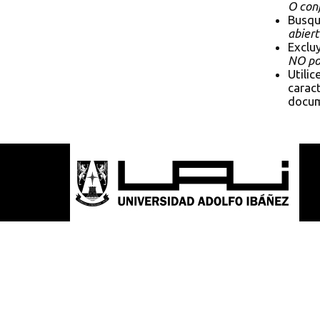
O conf
Busqu
abiert
Exclu
NO pol
Utilic
caract
docum