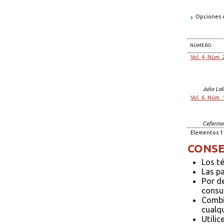
Opciones d
NÚMERO
Vol. 4, Núm. 
Julio La
Vol. 6, Núm. 
Ceferin
Elementos 1 
CONSE
Los t
Las p
Por d
consul
Combi
cualqu
Utilic