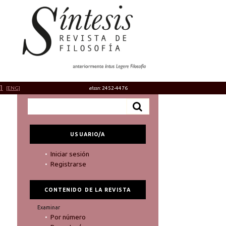
]
[ENG]
eIssn
: 2452-4476
USUARIO/A
Iniciar sesión
Registrarse
CONTENIDO DE LA REVISTA
Examinar
Por número