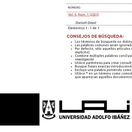
NÚMERO
Vol. 6, Núm. 1 (2023)
Dariush Doust
Elementos 1 - 1 de 1
CONSEJOS DE BÚSQUEDA:
Los términos de búsqueda no distin
Las palabras comunes serán ignorad
Por defecto, sólo aquellos artículo
implícito)
Combine múltiples palabras con
O
par
investigación
Utilice paréntesis para crear consult
Busque frases exactas introduciendo
Excluya una palabra poniendo como 
Utilice
*
en un término como comodín
que aparezcan aquellos documentos 