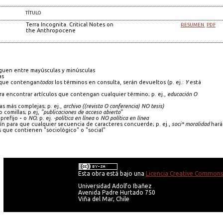
TÍTULO
Terra Incognita. Critical Notes on
RESUMEN
PDF
the Anthropocene
guen entre mayúsculas y minúsculas
as
s que contengan
todos
los términos en consulta, serán devueltos (p. ej.:
Y
está
a encontrar artículos que contengan cualquier término; p. ej.,
educación O
as más complejas; p. ej.,
archivo ((revista O conferencia) NO tesis)
 comillas; p.ej,
"publicaciones de acceso abierto"
prefijo
-
o
NO
; p. ej.
-política en línea
o
NO política en línea
 para que cualquier secuencia de caracteres concuerde; p. ej.,
soci* moralidad
hará
que contienen "sociológico" o "social"
Esta obra está bajo una
Licencia Creative Commons 
Universidad Adolfo Ibañez
Avenida Padre Hurtado 750
Viña del Mar, Chile