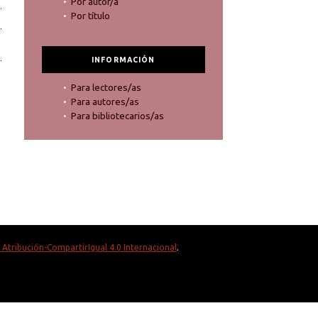
Por autor/a
Por título
INFORMACIÓN
Para lectores/as
Para autores/as
Para bibliotecarios/as
Atribución-CompartirIgual 4.0 Internacional
.