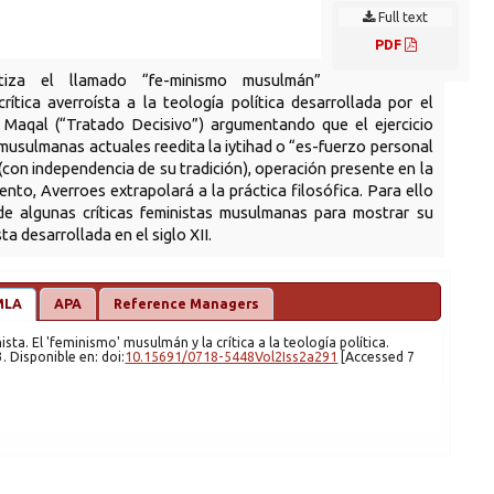
Full text
PDF
tiza el llamado “fe-minismo musulmán”
ítica averroísta a la teología política desarrollada por el
l Maqal (“Tratado Decisivo”) argumentando que el ejercicio
s musulmanas actuales reedita la iytihad o “es-fuerzo personal
 (con independencia de su tradición), operación presente en la
ento, Averroes extrapolará a la práctica filosófica. Para ello
de algunas críticas feministas musulmanas para mostrar su
ta desarrollada en el siglo XII.
MLA
APA
Reference Managers
nista. El 'feminismo' musulmán y la crítica a la teología política.
3. Disponible en: doi:
10.15691/0718-5448Vol2Iss2a291
[Accessed 7