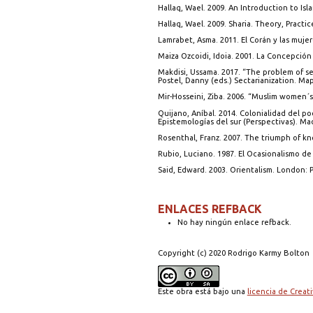
Hallaq, Wael. 2009. An Introduction to Is
Hallaq, Wael. 2009. Sharia. Theory, Practi
Lamrabet, Asma. 2011. El Corán y las mujere
Maiza Ozcoidi, Idoia. 2001. La Concepción d
Makdisi, Ussama. 2017. “The problem of s
Postel, Danny (eds.) Sectarianization. Ma
Mir-Hosseini, Ziba. 2006. “Muslim women´s 
Quijano, Aníbal. 2014. Colonialidad del po
Epistemologías del sur (Perspectivas). Madr
Rosenthal, Franz. 2007. The triumph of k
Rubio, Luciano. 1987. El Ocasionalismo de 
Said, Edward. 2003. Orientalism. London: 
ENLACES REFBACK
No hay ningún enlace refback.
Copyright (c) 2020 Rodrigo Karmy Bolton
Este obra está bajo una
licencia de Crea