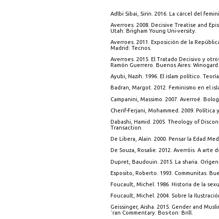
Adlbi Sibai, Sirin. 2016. La cárcel del fem
Averroes. 2008. Decisive Treatise and Epi
Utah: Brigham Young Uni-versity.
Averroes. 2011. Exposición de la Repúbli
Madrid: Tecnos.
Averroes. 2015. El Tratado Decisivo y otro
Ramón Guerrero. Buenos Aires: Winogard
Ayubi, Nazih. 1996. El islam político. Teorí
Badran, Margot. 2012. Feminismo en el isla
Campanini, Massimo. 2007. Averroé. Bologn
Cherif-Ferjani, Mohammed. 2009. Política y
Dabashi, Hamid. 2005. Theology of Discont
Transaction.
De Libera, Alain. 2000. Pensar la Edad Me
De Souza, Rosalie. 2012. Averróis. A arte 
Dupret, Baudouin. 2015. La sharia. Orígen
Esposito, Roberto. 1993. Communitas. Bue
Foucault, Michel. 1986. Historia de la sex
Foucault, Michel. 2004. Sobre la Ilustraci
Geissinger, Aisha. 2015. Gender and Musli
´ran Commentary. Bos-ton: Brill.