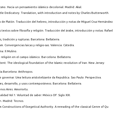
inismo. Hacia un pensamiento islámico decolonial. Madrid: Akal.
stle Dedicatory. Translation, with introduction and notes by Charles Butterworth.
ca de Platón. Traducción del hebreo, introducción y notas de Miguel Cruz Hernández
s textos sobre filosofía y religión. Traducción del árabe, introducción y notas: Rafael
.
as, tradición y rupturas. Barcelona: Bellaterra.
m. Convergencias laicas y religio-sas. Valencia: Cátedra.
a: Il Mulino.
 religión en el campo islámico. Bar-celona: Bellaterra.
ent. The ideological foundation of the Islamic revolution of Iran. New Jersey:
dia.Barcelona: Anthropos.
de governar. Uma leitura aristotelizante da Republica. Sao Paulo: Perspectiva.
es, desarrollo, y usos contemporáneos. Barcelona: Bellaterra.
nos Aires: Amorrortu.
ualidad Vol 1. Voluntad de saber. México DF: Siglo XXI.
ón. Madrid: Tecnos.
m Constructions of Exegetical Authority. A rereading of the classical Genre of Qu