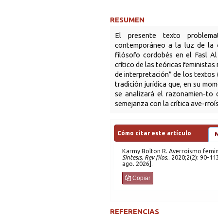
RESUMEN
El presente texto problema
contemporáneo a la luz de la cr
filósofo cordobés en el Fasl A
crítico de las teóricas feminista
de interpretación” de los textos
tradición jurídica que, en su mom
se analizará el razonamien-to 
semejanza con la crítica ave-rroís
Cómo citar este artículo
Karmy Bolton
R. Averroísmo femi
Síntesis, Rev filos.
. 2020;2(2): 90-11
ago. 2026].
Copiar
REFERENCIAS