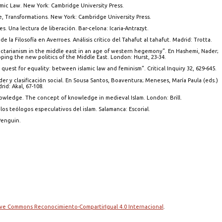
lamic Law. New York: Cambridge University Press.
ce, Transformations. New York: Cambridge University Press.
s. Una lectura de liberación. Bar-celona: Icaria-Antrazyt.
e la Filosofía en Averroes. Análisis crítico del Tahafut al tahafut. Madrid: Trotta.
ectarianism in the middle east in an age of western hegemony”. En Hashemi, Nader;
pping the new politics of the Middle East. London: Hurst, 23-34.
quest for equality: between islamic law and feminism”. Critical Inquiry 32, 629-645.
der y clasificación social. En Sousa Santos, Boaventura; Meneses, María Paula (eds.)
id: Akal, 67-108.
nowledge. The concept of knowledge in medieval Islam. London: Brill.
los teólogos especulativos del islam. Salamanca: Escorial.
Penguin.
tive Commons Reconocimiento-CompartirIgual 4.0 Internacional
.