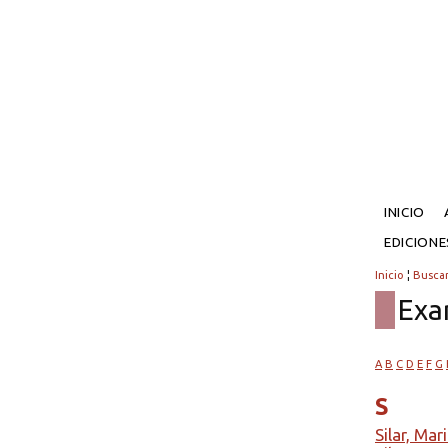
INICIO
EDICION
Inicio
¦
Busca
Exa
A
B
C
D
E
F
G
S
Silar, Mar