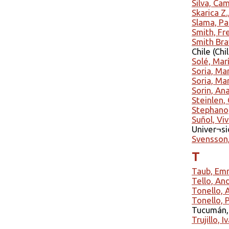
Silva, Cam
Skarica Z.
Slama, Pa
Smith, Fr
Smith Bra
Chile (Chi
Solé, Mar
Soria, Ma
Soria, Ma
Sorin, An
Steinlen,
Stephano,
Suñol, Vi
Univer¬si
Svensson
T
Taub, Em
Tello, An
Tonello,
Tonello, 
Tucumán, 
Trujillo, I