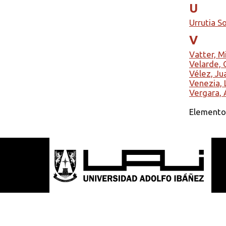
U
Urrutia S
V
Vatter, M
Velarde, 
Vélez, Ju
Venezia, 
Vergara, 
Elemento