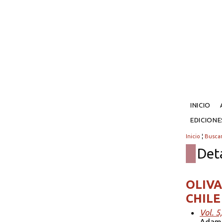
INICIO
EDICION
Inicio
¦
Busca
Det
OLIVA
CHILE
Vol. 5
Adam 