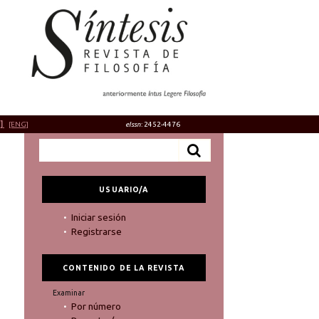
]
[ENG]
eIssn
: 2452-4476
USUARIO/A
Iniciar sesión
Registrarse
CONTENIDO DE LA REVISTA
Examinar
Por número