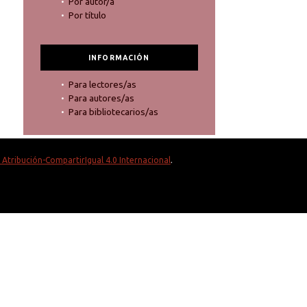
Por autor/a
Por título
INFORMACIÓN
Para lectores/as
Para autores/as
Para bibliotecarios/as
Atribución-CompartirIgual 4.0 Internacional
.