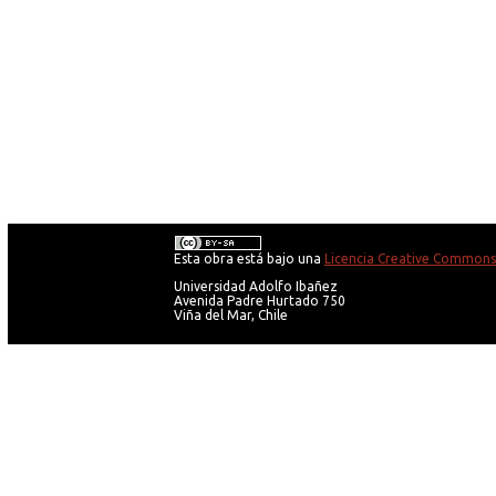
Esta obra está bajo una
Licencia Creative Commons 
Universidad Adolfo Ibañez
Avenida Padre Hurtado 750
Viña del Mar, Chile