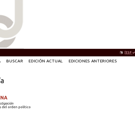
[ESP
A
BUSCAR
EDICIÓN ACTUAL
EDICIONES ANTERIORES
/a
INA
estigación
s del orden político