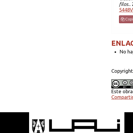
filos.
.
5448V
Copi
ENLA
No ha
Copyright
Este obra
Compartir