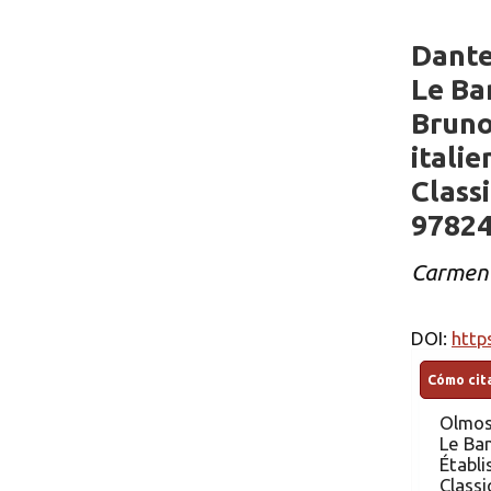
Dante
Le Ba
Bruno
itali
Class
97824
Carmen 
DOI:
http
Cómo cita
Olmos
Le Ban
Établi
Classi