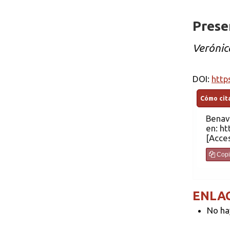
Prese
Verónic
DOI:
http
Cómo cita
Benav
en: ht
Copi
ENLA
No ha