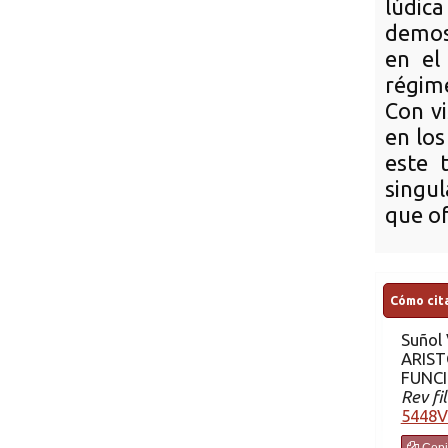
lúdica
demos
en el
régime
Con vi
en los
este 
singul
que o
Cómo cita
Suñol
V. EL PAPEL 
ARIST
FUNCI
Rev fil
5448V