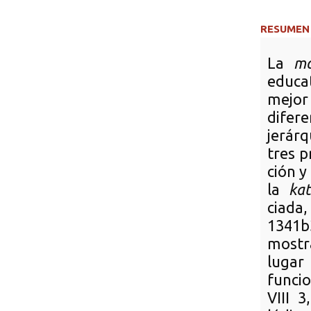
RESUMEN
La
mo
educat
mejor 
difer
jerárq
tres p
ción y
la
kat
ciada,
1341b
mostr
lugar
funcio
VIII 3