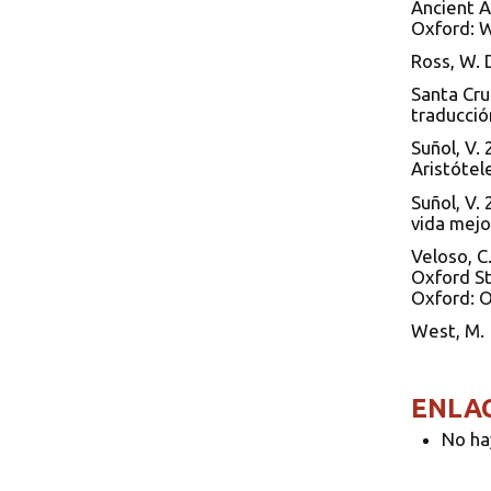
Ancient A
Oxford: W
Ross, W. D
Santa Cruz
traducció
Suñol, V.
Aristótele
Suñol, V.
vida mejor
Veloso, C.
Oxford St
Oxford: O
West, M. 
ENLA
No ha