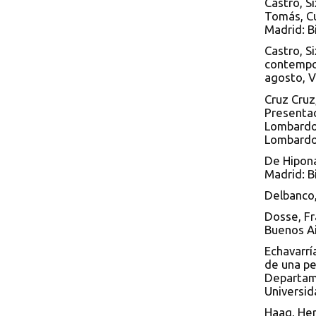
Castro, S
Tomás, Cu
Madrid: B
Castro, S
contempor
agosto, V
Cruz Cruz
Presentac
Lombardo,
Lombardo.
De Hipona
Madrid: B
Delbanco,
Dosse, Fr
Buenos Ai
Echavarrí
de una pe
Departame
Universid
Haag, Her