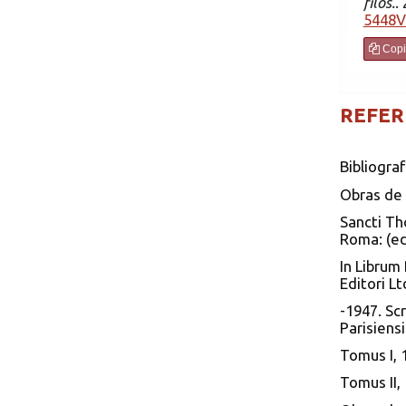
filos.
5448V
Copi
REFER
Bibliograf
Obras de
Sancti Th
Roma: (ed
In Librum
Editori Lt
-1947. Sc
Parisiensi
Tomus I, 
Tomus II,