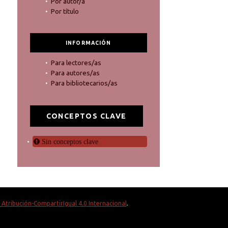
Por autor/a
Por título
INFORMACIÓN
Para lectores/as
Para autores/as
Para bibliotecarios/as
CONCEPTOS CLAVE
Sin conceptos clave
Atribución-CompartirIgual 4.0 Internacional
.