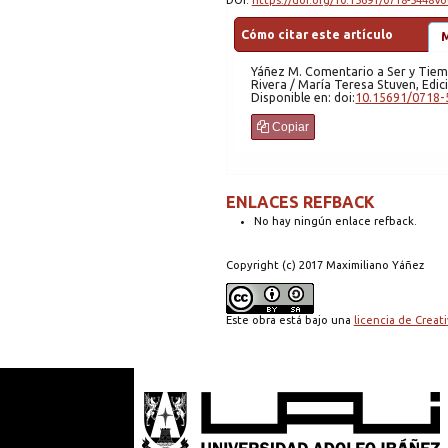
DOI:
https://doi.org/10.15691/0718-5448Vo
Cómo citar este artículo
Yáñez
M. Comentario a Ser y Tiempo de Martin Heidegger, Vol. III, Segunda Sección, Juan Eduardo
Rivera / María Teresa Stuven, Edic
Disponible en: doi:
10.15691/0718-
Copiar
ENLACES REFBACK
No hay ningún enlace refback.
Copyright (c) 2017 Maximiliano Yáñez
Este obra está bajo una
licencia de Crea