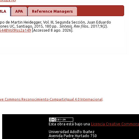
l9Iss2a149
MLA
APA
Reference Managers
iones UC, Santiago, 2015, 180 pp..
Síntesis, Rev filos.
. 2017;9(2).
5448Vol9Iss2a149
[Accessed 8 ago. 2026].
tive Commons Reconocimiento-CompartirIgual 4.0 Internacional
.
Esta obra está bajo una
Licencia Creative Commons 
Universidad Adolfo Ibañez
Avenida Padre Hurtado 750