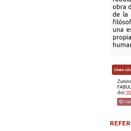
obra d
de la 
filós
una e
propia
humano
Cómo cita
Zunin
FABU
doi:
10
Copi
REFER