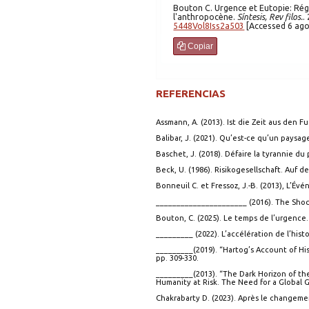
Bouton
C. Urgence et Eutopie: Régime de Temporalité et régime de spatialité à l'époque de
l'anthropocène.
Síntesis, Rev filos.
.
5448Vol8Iss2a503
[Accessed
Copiar
REFERENCIAS
Assmann, A. (2013). Ist die Zeit aus den F
Balibar, J. (2021). Qu’est-ce qu’un paysage 
Baschet, J. (2018). Défaire la tyrannie d
Beck, U. (1986). Risikogesellschaft. Auf
Bonneuil C. et Fressoz, J.-B. (2013), L’Év
______________________ (2016). The Shock
Bouton, C. (2025). Le temps de l’urgence
_________ (2022). L’accélération de l’hist
_________(2019). “Hartog’s Account of Hist
pp. 309-330.
_________(2013). “The Dark Horizon of the F
Humanity at Risk. The Need for a Global 
Chakrabarty D. (2023). Après le changement