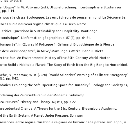
p, pp. 349-376.
r Utopie“. In W. Voßkamp (ed.), Utopieforschung. Interdisziplinäre Studien zur
, pp. 1-14.
 la nouvelle classe écologique. Les empêcheurs de penser en rond. La Découverte.
érences sur le nouveau régime climati-que. La Découverte.
. Critical Questions in Sustainability and Hospitality. Routledge.
 touristique”. L’Information géographique. 87 (2), pp. 64-81.
Bonaparte”. In Œuvres IV, Politique 1. Gallimard. Bibliothèque de la Pléiade.
 des Louis Bonaparte”, in MEW / Marx-Engels-Werke. Band 8. Dietz.
er the Sun: An Environmental History of the 20th-Century World. Norton.
How to Build a Habitable Planet: The Story of Earth from the Big Bang to Humankind.
Phoebe, B., Moomaw, W. R. (2020). “World Scientists’ Warning of a Climate Emergency”.
20, pp. 8-12.
undaries: Exploring the Safe Operating Space for Humanity”. Ecology and Society 14,
änderung der Zeitstrukturen in der Moderne. Suhrkamp.
cal Futures”. History and Theory. 60, n°1, pp. 3-22.
 Unprecedented Change: A Theory for the 21st Century. Bloomsbury Academic.
nd the Earth System, A Planet Under Pressure. Springer.
resentes: entre regime climático e re-gimes de historicidade potenciais”. Topoi, v.