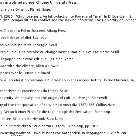
ry in a planetary age. Chicago Uni-versity Press.
 Life on a Dynamic Planet. Sage.
N. (2020). “Chronocenosis: An Intro-duction to Power and Time”. In D. Edelstein, S.
 time: temporalities in conflict and the making of history. The University of Chicag
s Choose to Fail or Succeed. Viking Press.
ndes habités. Mallet-Bachelier.
nouvelle histoire de l’énergie. Seuil.
oltes du ciel. Une histoire du change-ment climatique XVe-XXe siècle. Seuil.
ou l’épopée de la zone critique. La Dé-couverte.
 God with the climate, Allen & Unwin.
prises avec le Temps. Gallimard.
ire à l’accélération historique ? Entre-tien avec François Hartog”. Écrire l’histoire, 16,
Présentisme et expériences du temps. Seuil.
odernity. An enquiry into the origins of cultural change. Blackwell.
ry of the transportation of convicts to Australia, 1787-1868. Collins Harvill.
g: Versuch einer Ethik für die tech-nologische Zivilisation. Suhrkamp.
hichten. Studien zur Historik. Suhr-kamp.
 In Zeitschichten. Studien zur His-torik. Suhrkamp, pp. 78-96.
rwartungshorizont – zwei historis-che Kategorien. In Vergangene Zukunft. Zur