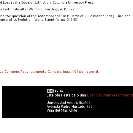
nd Loss at the Edge of Extinction. Columbia University Press.
le Earth: Life after Warming. Tim Duggan Books.
 and the question of the Anthropocene” In P. Harris et R. Lestienne (eds.). Time and
e and its Evolution. World Scientific, pp. 311-331.
tive Commons Reconocimiento-CompartirIgual 4.0 Internacional
.
Esta obra está bajo una
Licencia Creative Commons 
Universidad Adolfo Ibañez
Avenida Padre Hurtado 750
Viña del Mar, Chile