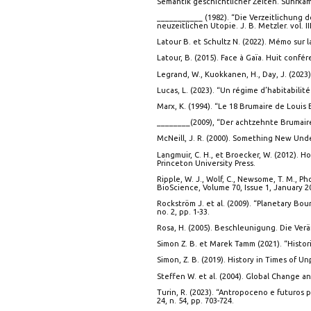
Semantik geschichtlicher Zeiten. Suhrkam
___________ (1982). “Die Verzeitlichung de
neuzeitlichen Utopie. J. B. Metzler. vol. III
Latour B. et Schultz N. (2022). Mémo sur
Latour, B. (2015). Face à Gaïa. Huit conf
Legrand, W., Kuokkanen, H., Day, J. (2023)
Lucas, L. (2023). “Un régime d’habitabilité
Marx, K. (1994). “Le 18 Brumaire de Louis 
________(2009), “Der achtzehnte Brumaire
McNeill, J. R. (2000). Something New Und
Langmuir, C. H., et Broecker, W. (2012). 
Princeton University Press.
Ripple, W. J., Wolf, C., Newsome, T. M., 
BioScience, Volume 70, Issue 1, January 20
Rockström J. et al. (2009). “Planetary Bo
no. 2, pp. 1-33.
Rosa, H. (2005). Beschleunigung. Die Ver
Simon Z. B. et Marek Tamm (2021). “Histori
Simon, Z. B. (2019). History in Times of
Steffen W. et al. (2004). Global Change a
Turin, R. (2023). “Antropoceno e futuros p
24, n. 54, pp. 703-724.