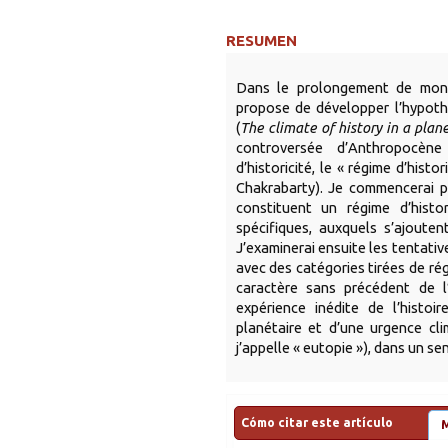
RESUMEN
Dans le prolongement de mon
propose de développer l’hypoth
(
The climate of history in a plan
controversée d’Anthropocèn
d’historicité, le « régime d’hist
Chakrabarty). Je commencerai pa
constituent un régime d’histo
spécifiques, auxquels s’ajouten
J’examinerai ensuite les tentati
avec des catégories tirées de ré
caractère sans précédent de l
expérience inédite de l’histoi
planétaire et d’une urgence cli
j’appelle « eutopie »), dans un sens
Cómo citar este artículo