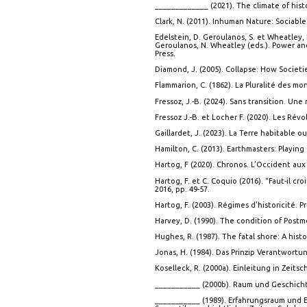
_____________ (2021). The climate of histo
Clark, N. (2011). Inhuman Nature: Sociable
Edelstein, D. Geroulanos, S. et Wheatley, 
Geroulanos, N. Wheatley (eds.). Power and
Press.
Diamond, J. (2005). Collapse: How Societie
Flammarion, C. (1862). La Pluralité des mo
Fressoz, J.-B. (2024). Sans transition. Une 
Fressoz J.-B. et Locher F. (2020). Les Rév
Gaillardet, J. (2023). La Terre habitable 
Hamilton, C. (2013). Earthmasters: Playing
Hartog, F (2020). Chronos. L’Occident aux 
Hartog, F. et C. Coquio (2016). “Faut-il cro
2016, pp. 49-57.
Hartog, F. (2003). Régimes d’historicité. 
Harvey, D. (1990). The condition of Postm
Hughes, R. (1987). The fatal shore: A histo
Jonas, H. (1984). Das Prinzip Verantwortun
Koselleck, R. (2000a). Einleitung in Zeitsc
___________ (2000b). Raum und Geschichte.
___________ (1989). Erfahrungsraum und E