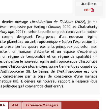
Full text
PDF
 dernier ouvrage
L’accélération de l’histoire
(2022), je me
èse – esquissée par Hartog (
Chronos
, 2020) et Chakrabarty
etary age
, 2021) – selon laquelle on peut concevoir la notion
e comme désignant l’émergence d’un nouveau régime
oricité planétaire ou anthropocénique » (selon l’expression de
r présenter les quatre éléments principaux qui, selon moi,
ricité : un horizon d’attente et un espace d’expérience
t un régime de temporalité et un régime de spatialité (I).
ves de penser le nouveau régime anthropocénique d’historicité
gimes d’historicité plus anciens qui ne tiennent pas compte du
’Anthropocène (II). Le temps de l’Anthropocène est une
re, caractérisée par la prise de conscience d’une menace
matique (III). Il génère un nouveau rapport à l’espace (que
 politique qu’il convient de clarifier (IV).
MLA
APA
Reference Managers