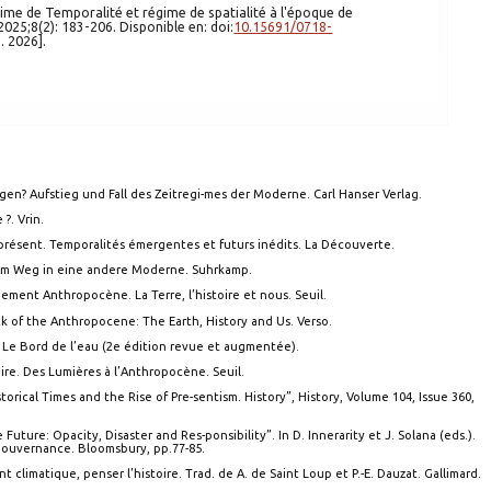
 2025;8(2): 183-206. Disponible en: doi:
10.15691/0718-
 6 ago. 2026].
ugen? Aufstieg und Fall des Zeitregi-mes der Moderne. Carl Hanser Verlag.
?. Vrin.
u présent. Temporalités émergentes et futurs inédits. La Découverte.
 dem Weg in eine andere Moderne. Suhrkamp.
énement Anthropocène. La Terre, l’histoire et nous. Seuil.
 of the Anthropocene: The Earth, History and Us. Verso.
. Le Bord de l’eau (2e édition revue et augmentée).
oire. Des Lumières à l’Anthropocène. Seuil.
orical Times and the Rise of Pre-sentism. History”, History, Volume 104, Issue 360,
uture: Opacity, Disaster and Res-ponsibility”. In D. Innerarity et J. Solana (eds.).
Gouvernance. Bloomsbury, pp.77-85.
 climatique, penser l’histoire. Trad. de A. de Saint Loup et P.-E. Dauzat. Gallimard.