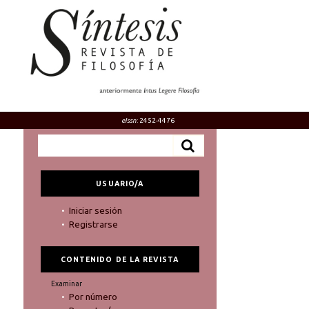
eIssn
: 2452-4476
USUARIO/A
Iniciar sesión
Registrarse
CONTENIDO DE LA REVISTA
Examinar
Por número