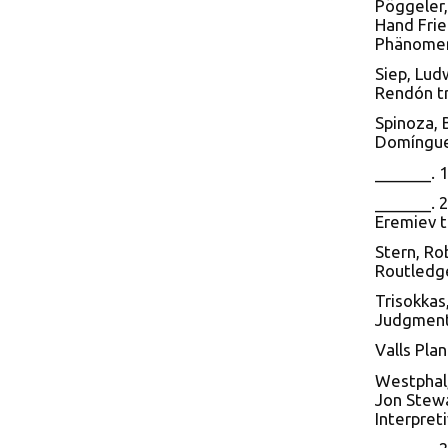
Pöggeler,
Hand Frie
Phänomeno
Siep, Lud
Rendón tr
Spinoza, 
Domínguez
_______. 
_______. 
Eremiev t
Stern, Ro
Routledg
Trisokkas
Judgment. 
Valls Pla
Westphal,
Jon Stewa
Interpret