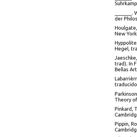
Suhrkamp 
_______. 
der Philos
Houlgate,
New York
Hyppolite
Hegel, tr
Jaeschke,
trad). In 
Bellas Art
Labarrièr
traducido
Parkinson
Theory of
Pinkard, 
Cambridge
Pippin, R
Cambridge