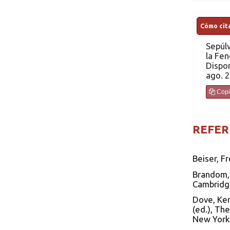
Cómo cita
Sepúl
la Fen
Dispon
ago. 2
Copi
REFER
Beiser, F
Brandom, 
Cambridge
Dove, Ken
(ed.), Th
New York: