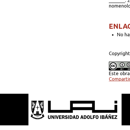
_______. 
nomenolog
ENLA
No ha
Copyright
Este obra
Compartir