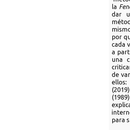
la
Fen
dar u
métod
mismo
por qu
cada v
a part
una c
critic
de var
ellos
(2019
(1989
expli
inter
para s