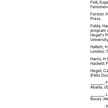
Fink, Eug
Fenomenol
Forster, 
Press.
Fulda, Ha
program a
Hegel’s P
University
Hallett, 
London: T
Harris, H
Hackett P
Hegel, G.
(Félix Du
_______. 
Abada, 20
_______. L
Roces. Mé
_______. 