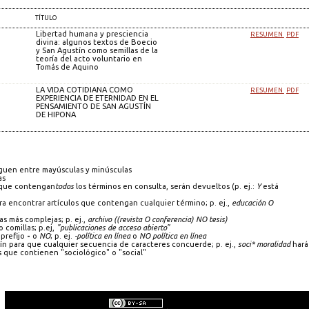
TÍTULO
Libertad humana y presciencia
RESUMEN
PDF
divina: algunos textos de Boecio
y San Agustín como semillas de la
teoría del acto voluntario en
Tomás de Aquino
LA VIDA COTIDIANA COMO
RESUMEN
PDF
EXPERIENCIA DE ETERNIDAD EN EL
PENSAMIENTO DE SAN AGUSTÍN
DE HIPONA
guen entre mayúsculas y minúsculas
as
s que contengan
todos
los términos en consulta, serán devueltos (p. ej.:
Y
está
a encontrar artículos que contengan cualquier término; p. ej.,
educación O
as más complejas; p. ej.,
archivo ((revista O conferencia) NO tesis)
 comillas; p.ej,
"publicaciones de acceso abierto"
prefijo
-
o
NO
; p. ej.
-política en línea
o
NO política en línea
 para que cualquier secuencia de caracteres concuerde; p. ej.,
soci* moralidad
hará
que contienen "sociológico" o "social"