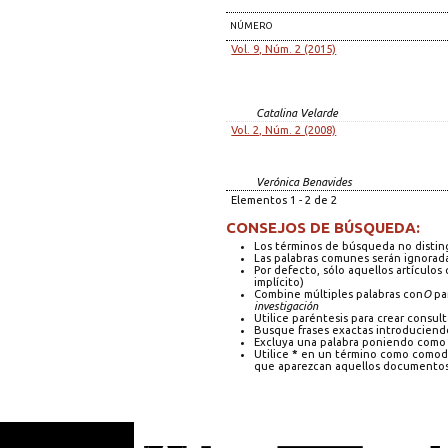
NÚMERO
Vol. 9, Núm. 2 (2015)
Catalina Velarde
Vol. 2, Núm. 2 (2008)
Verónica Benavides
Elementos 1 - 2 de 2
CONSEJOS DE BÚSQUEDA:
Los términos de búsqueda no distin
Las palabras comunes serán ignorad
Por defecto, sólo aquellos artículo
implícito)
Combine múltiples palabras con
O
par
investigación
Utilice paréntesis para crear consult
Busque frases exactas introduciendo
Excluya una palabra poniendo como 
Utilice
*
en un término como comodín
que aparezcan aquellos documentos 