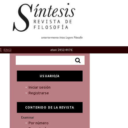
]
[ENG]
eIssn
: 2452-4476
USUARIO/A
Iniciar sesión
Registrarse
CONTENIDO DE LA REVISTA
Examinar
Por número