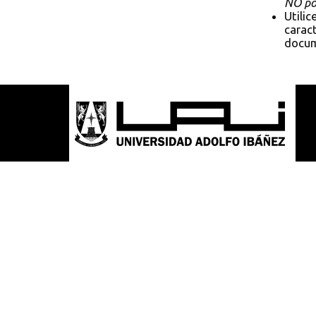
NO pol
Utilic
caract
docum