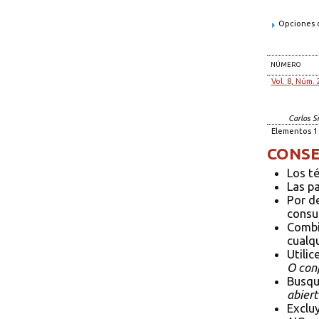
Opciones d
NÚMERO
Vol. 8, Núm. 
Carlos S
Elementos 1 
CONSE
Los t
Las p
Por d
consul
Combi
cualqu
Utilic
O conf
Busqu
abiert
Exclu